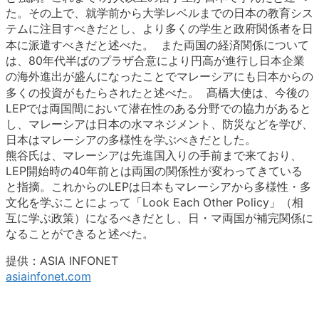
た。その上で、就学前から大学レベルまでの日本の教育シス
テムに注目すべきだとし、より多くの学生と政府関係者を日
本に派遣すべきだと述べた。 また両国の経済関係について
は、80年代半ばのプラザ合意により円高が進行し日本企業
の海外進出が盛んになったことでマレーシアにも日本からの
多くの投資がもたらされたと述べた。 髙橋大使は、今後の
LEPでは両国間において潜在性のある分野での協力があると
し、マレーシアは日本の水マネジメント、防災などを学び、
日本はマレーシアの多様性を学ぶべきだとした。
熊谷氏は、マレーシアは先進国入りの手前まで来ており、
LEP開始時の40年前とは両国の関係性が変わってきている
と指摘。これからのLEPは日本もマレーシアから多様性・多
文化を学ぶことによって「Look Each Other Policy」（相
互に学ぶ政策）になるべきだとし、日・マ両国が補完関係に
なることができると述べた。
提供：ASIA INFONET
asiainfonet.com