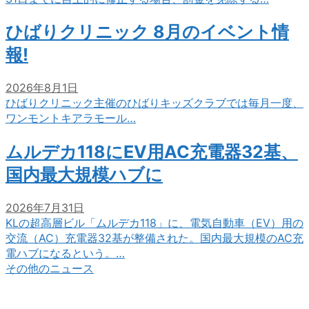
ひばりクリニック 8月のイベント情
報!
2026年8月1日
ひばりクリニック主催のひばりキッズクラブでは毎月一度、
ワンモントキアラモール…
ムルデカ118にEV用AC充電器32基、
国内最大規模ハブに
2026年7月31日
KLの超高層ビル「ムルデカ118」に、電気自動車（EV）用の
交流（AC）充電器32基が整備された。国内最大規模のAC充
電ハブになるという。…
その他のニュース