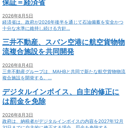
保証＝経済省
2026年8月5日
経済省は、政府が2026年後半を通じて石油備蓄を安全かつ
十分な水準に維持し続ける方針…
三井不動産、スバン空港に航空貨物物
流複合施設を共同開発
2026年8月4日
三井不動産グループは、MAHBと共同で新たな航空貨物物流
複合施設を開発する。…
デジタルインボイス、自主的修正に
は罰金を免除
2026年8月3日
政府は、納税者がデジタルインボイスの内容を2027年12月
31日までに自主的に修正する場合、罰金を免除する…