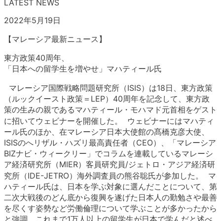
LATEST NEWS
2022年5月19日
【マレーシア最新ニュース】
東方政策40周年、
「日本への留学生を増やせ」マハティール氏
マレーシア国際戦略問題研究所（ISIS）は18日、東方政策
（ルックイースト政策＝LEP）40周年を記念して、東方政
策の生みの親であるマハティール・モハマド元首相をゲスト
に招いてウェビナーを開催した。 ウェビナーにはマハティ
ール氏のほか、在マレーシア日本大使館の髙橋克彦大使、
ISISのへリザル・ハズリ最高責任者（CEO）、「マレーシア
BIZナビ・ウィークリー」でコラムを連載しているマレーシ
ア経済研究所（MIER）客員研究員/ジェトロ・アジア経済研
究所（IDE-JETRO）海外調査員の熊谷聡氏が参加した。 マ
ハティール氏は、日本を学ぶ対象に選んだことについて、第
二次大戦後のどん底から復興を遂げた日本人の勤勉さや最善
を尽くす姿勢など労働倫理について学ぶことが多かったから
と強調。これまで1万人以上の留学生が日本で学んだと述べ