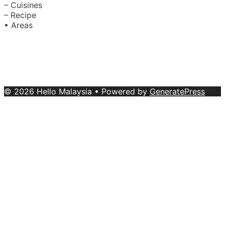
– Cuisines
– Recipe
• Areas
About Us
|
Advertise with Us
Copyright © 2020 Hello Malaysia
(‍199101013496/223808-K). All rights reserved.
Terms &
Conditions
© 2026 Hello Malaysia
• Powered by
GeneratePress