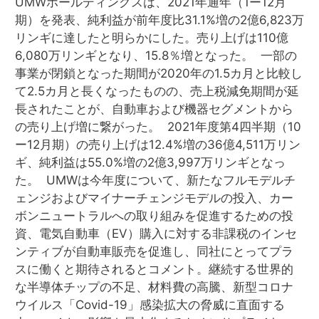
UMWホールディングスは、2021年通年（1ー12月
期）を発表、純利益が前年度比31.1%増の2億6,823万
リンギに達したと明らかにした。売り上げは110億
6,080万リンギとなり、15.8％増となった。 一部の
事業が閉鎖となった期間が2020年の1.5カ月と比較し
て2.5カ月と長くなったものの、売上税減免期間が延
長されたことが、自動車および機器セグメントから
の売り上げ増に繋がった。 2021年度第4四半期（10
ー12月期）の売り上げは12.4%増の36億4,511万リン
ギ、純利益は55.0%増の2億3,997万リンギとなっ
た。 UMWは今年度について、新たなフルモデルチ
ェンジおよびマイナーチェンジモデルの投入、カー
ボンニュートラルへの取り組みを促進するための投
資、電気自動車（EV）購入に対する非課税のインセ
ンティブが自動車販売を促進し、同社にとってプラ
スに働くと期待されるとコメント。継続する世界的
な半導体チップの不足、材料費の高騰、新型コロナ
ウイルス「Covid-19」感染拡大の脅威に直面する