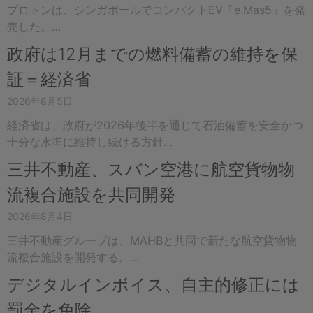
プロトンは、シンガポールでコンパクトEV「e.Mas5」を発
売した。…
政府は12月までの燃料備蓄の維持を保
証＝経済省
2026年8月5日
経済省は、政府が2026年後半を通じて石油備蓄を安全かつ
十分な水準に維持し続ける方針…
三井不動産、スバン空港に航空貨物物
流複合施設を共同開発
2026年8月4日
三井不動産グループは、MAHBと共同で新たな航空貨物物
流複合施設を開発する。…
デジタルインボイス、自主的修正には
罰金を免除