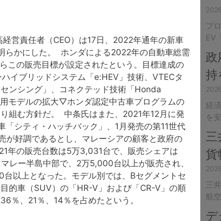
20
プ
EV
経営責任者（CEO）は17日、2022年通年の新車
らかにした。 ホンダによる2022年の自動車総需
政
とからこの販売目標が設定されたという。目標達成の
持
ハイブリッドシステム「e:HEV」技術、VTECタ
センシング」、コネクテッド技術「Honda
20
の適用モデルの拡大▽ホンダ認定中古車プログラムの
経済
組む方針だ。 中条氏はまた、2021年12月に発
を
車「シティ・ハッチバック」、1月発売の第11世代
三
売が好調であるとし、マレーシアの顧客と政府の
1年の販売台数は5万3,031台で、販売シェアは
貨
はマレー半島中部で、2万5,000台以上が販売され、
20
100台以上となった。モデル別では、Bセグメントセ
三井
的車（SUV）の「HR-V」および「CR-V」の順
航
6％、21％、14％を占めたという。
デ