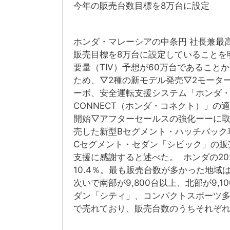
今年の販売台数目標を8万台に設定
ホンダ・マレーシアの中条円 社長兼最高
販売目標を8万台に設定していることを明
要量（TIV）予想が60万台であるこ
ため、▽2種の新モデル発売▽2モーター
ーボ、安全運転支援システム「ホンダ・
CONNECT（ホンダ・コネクト）」
開始▽アフターセールスの強化ーーに取り
売した新型Bセグメント・ハッチバック
Cセグメント・セダン「シビック」の販
支援に感謝すると述べた。 ホンダの202
10.4％。最も販売台数が多かった地域
次いで南部が9,800台以上、北部が9,
ダン「シティ」、コンパクトスポーツ多目
で売れており、販売台数のうちそれぞれ3