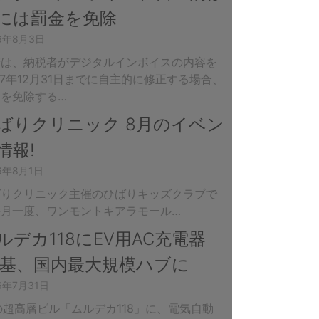
には罰金を免除
26年8月3日
府は、納税者がデジタルインボイスの内容を
27年12月31日までに自主的に修正する場合、
金を免除する…
ばりクリニック 8月のイベン
情報!
6年8月1日
ばりクリニック主催のひばりキッズクラブで
毎月一度、ワンモントキアラモール…
ルデカ118にEV用AC充電器
2基、国内最大規模ハブに
6年7月31日
の超高層ビル「ムルデカ118」に、電気自動