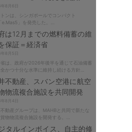
26年8月6日
ロトンは、シンガポールでコンパクト
「e.Mas5」を発売した。…
府は12月までの燃料備蓄の維
を保証＝経済省
26年8月5日
省は、政府が2026年後半を通じて石油備蓄
安全かつ十分な水準に維持し続ける方針…
井不動産、スバン空港に航空
物物流複合施設を共同開発
26年8月4日
不動産グループは、MAHBと共同で新たな
空貨物物流複合施設を開発する。…
ジタルインボイス、自主的修