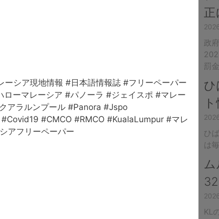
正
20
政
20
罰
マレーシア現地情報 #日本語情報誌 #フリーペーパー
ひ
#ハローマレーシア #パノーラ #ジェイスポ #マレー
ト
ラルンプール #Panora #Jspo
202
CO #Covid19 #CMCO #RMCO #KualaLumpur #マレ
ーシアフリーペーパー
ひ
は
ム
3
202
KL