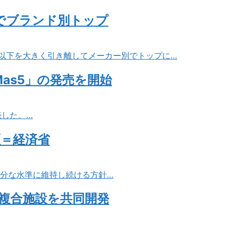
台でブランド別トップ
2位以下を大きく引き離してメーカー別でトップに…
as5」の発売を開始
売した。…
証＝経済省
十分な水準に維持し続ける方針…
複合施設を共同開発