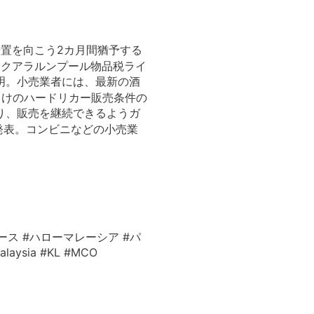
措置を向こう2カ月間猶予する
、クアラルンプール物品税ライ
明。小売業者には、最新の酒
向けのハードリカー販売条件の
り、販売を継続できるようガ
を発表。コンビニなどの小売業
ース #ハローマレーシア #パ
ysia #KL #MCO