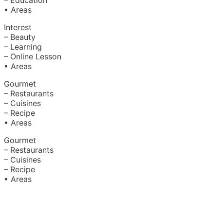
• Areas
Interest
– Beauty
– Learning
– Online Lesson
• Areas
Gourmet
– Restaurants
– Cuisines
– Recipe
• Areas
Gourmet
– Restaurants
– Cuisines
– Recipe
• Areas
About Us
|
Advertise with Us
Copyright © 2020 Hello Malaysia (‍199101013496/223808-K