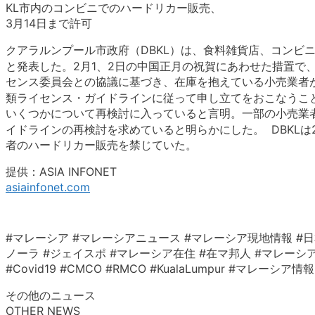
KL市内のコンビニでのハードリカー販売、
3月14日まで許可
クアラルンプール市政府（DBKL）は、食料雑貨店、コンビ
と発表した。2月1、2日の中国正月の祝賀にあわせた措置で、
センス委員会との協議に基づき、在庫を抱えている小売業者
類ライセンス・ガイドラインに従って申し立てをおこなうこ
いくつかについて再検討に入っていると言明。一部の小売業
イドラインの再検討を求めていると明らかにした。 DBKLは
者のハードリカー販売を禁じていた。
提供：ASIA INFONET
asiainfonet.com
#マレーシア #マレーシアニュース #マレーシア現地情報 #日
ノーラ #ジェイスポ #マレーシア在住 #在マ邦人 #マレーシア生活 #クアラ
#Covid19 #CMCO #RMCO #KualaLumpur #マ
その他のニュース
OTHER NEWS