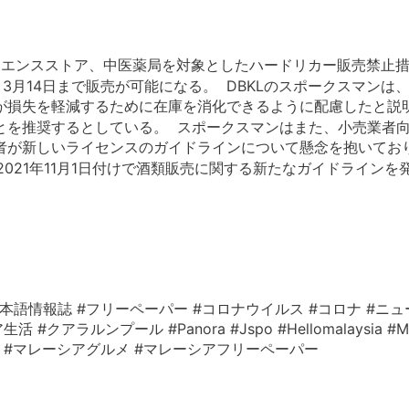
ニエンスストア、中医薬局を対象としたハードリカー販売禁止
3月14日まで販売が可能になる。 DBKLのスポークスマンは
が損失を軽減するために在庫を消化できるように配慮したと説
とを推奨するとしている。 スポークスマンはまた、小売業者
者が新しいライセンスのガイドラインについて懸念を抱いてお
2021年11月1日付けで酒類販売に関する新たなガイドライン
本語情報誌 #フリーペーパー #コロナウイルス #コロナ #ニュ
ルンプール #Panora #Jspo #Hellomalaysia #Mala
レーシア情報 #マレーシアグルメ #マレーシアフリーペーパー