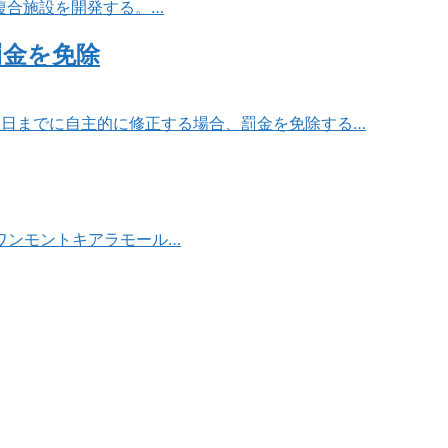
複合施設を開発する。…
罰金を免除
31日までに自主的に修正する場合、罰金を免除する…
ワンモントキアラモール…