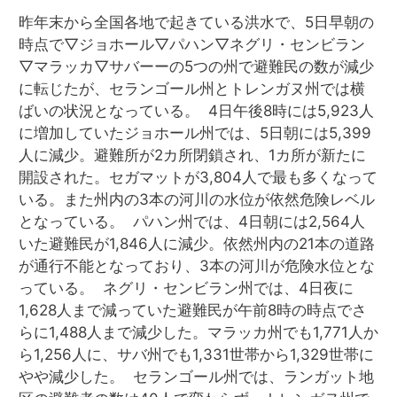
昨年末から全国各地で起きている洪水で、5日早朝の
時点で▽ジョホール▽パハン▽ネグリ・センビラン
▽マラッカ▽サバーーの5つの州で避難民の数が減少
に転じたが、セランゴール州とトレンガヌ州では横
ばいの状況となっている。 4日午後8時には5,923人
に増加していたジョホール州では、5日朝には5,399
人に減少。避難所が2カ所閉鎖され、1カ所が新たに
開設された。セガマットが3,804人で最も多くなって
いる。また州内の3本の河川の水位が依然危険レベル
となっている。 パハン州では、4日朝には2,564人
いた避難民が1,846人に減少。依然州内の21本の道路
が通行不能となっており、3本の河川が危険水位とな
っている。 ネグリ・センビラン州では、4日夜に
1,628人まで減っていた避難民が午前8時の時点でさ
らに1,488人まで減少した。マラッカ州でも1,771人か
ら1,256人に、サバ州でも1,331世帯から1,329世帯に
やや減少した。 セランゴール州では、ランガット地