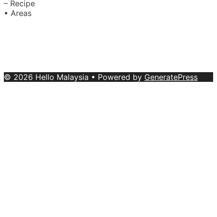
– Recipe
• Areas
About Us
|
Advertise with Us
Copyright © 2020 Hello Malaysia
(‍199101013496/223808-K). All rights reserved.
Terms &
Conditions
© 2026 Hello Malaysia
• Powered by
GeneratePress