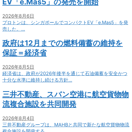
EV「e.Mas5」の発売を開始
2026年8月6日
プロトンは、シンガポールでコンパクトEV「e.Mas5」を発
売した。…
政府は12月までの燃料備蓄の維持を
保証＝経済省
2026年8月5日
経済省は、政府が2026年後半を通じて石油備蓄を安全かつ
十分な水準に維持し続ける方針…
三井不動産、スバン空港に航空貨物物
流複合施設を共同開発
2026年8月4日
三井不動産グループは、MAHBと共同で新たな航空貨物物流
複合施設を開発する。…