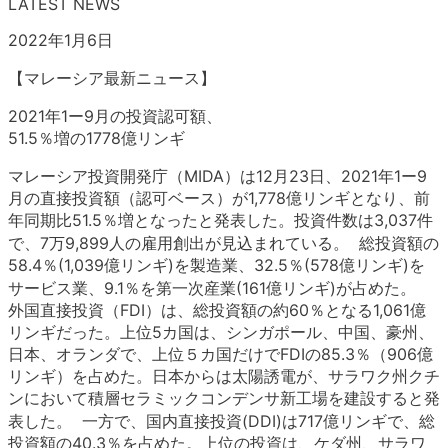
LATEST NEWS
2022年1月6日
【マレーシア最新ニュース】
2021年1ー9月の投資認可額、
51.5％増の1778億リンギ
マレーシア投資開発庁（MIDA）は12月23日、2021年1ー9
月の直接投資額（認可ベース）が1,778億リンギとなり、前
年同期比51.5％増となったと発表した。投資件数は3,037件
で、7万9,899人の雇用創出が見込まれている。 総投資額の
58.4％(1,039億リンギ)を製造業、32.5％(578億リンギ)を
サービス業、9.1％を第一次産業(161億リンギ)が占めた。
外国直接投資（FDI）は、総投資額の約60％となる1,061億
リンギだった。上位5カ国は、シンガポール、中国、豪州、
日本、オランダで、上位５カ国だけでFDIの85.3％（906億
リンギ）を占めた。日本からは太陽誘電が、サラワク州クチ
ンにおいて積層セラミックコンデンサ新工場を建設すると発
表した。 一方で、国内直接投資(DDI)は717億リンギで、総
投資額の40.3％を占めた。上位の投資は、ケダ州、サラワ