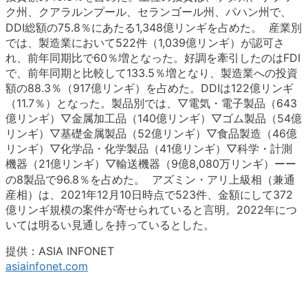
ク州、クアラルンプール、セランゴール州、パハン州で、
DDI総額の75.8％にあたる1,348億リンギを占めた。 産業別
では、製造業において522件（1,039億リンギ）が認可さ
れ、前年同期比で60％増となった。好調を牽引したのはFDI
で、前年同期と比較して133.5％増となり、製造業への投資
額の88.3％（917億リンギ）を占めた。DDIは122億リンギ
（11.7％）となった。製品別では、▽電気・電子製品（643
億リンギ）▽金属加工品（140億リンギ）▽ゴム製品（54億
リンギ）▽基礎金属製品（52億リンギ）▽食品製造（46億
リンギ）▽化学品・化学製品（41億リンギ）▽科学・計測
機器（21億リンギ）▽輸送機器（9億8,080万リンギ）ーー
の8製品で96.8％を占めた。 アズミン・アリ上級相（兼通
産相）は、2021年12月10日時点で523件、金額にして372
億リンギ規模の案件が寄せられていると言明。2022年につ
いては明るい見通しを持っているとした。
提供：ASIA INFONET
asiainfonet.com