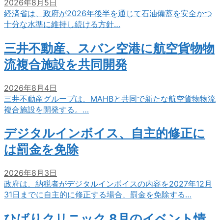
2026年8月5日
経済省は、政府が2026年後半を通じて石油備蓄を安全かつ
十分な水準に維持し続ける方針…
三井不動産、スバン空港に航空貨物物
流複合施設を共同開発
2026年8月4日
三井不動産グループは、MAHBと共同で新たな航空貨物物流
複合施設を開発する。…
デジタルインボイス、自主的修正に
は罰金を免除
2026年8月3日
政府は、納税者がデジタルインボイスの内容を2027年12月
31日までに自主的に修正する場合、罰金を免除する…
ひばりクリニック 8月のイベント情