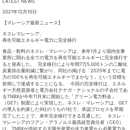
LATEST NEWS
2021年12月10日
【マレーシア最新ニュース】
ネスレマレーシア、
再生可能エネルギー電力に完全移行
食品・飲料のネスレ・マレーシアは、来年1月より国内全事
業所に関わる全ての電力を再生可能エネルギーに完全移行す
ると発表した。 完全移行により年間7万5,000トンの二酸化
炭素排出量削減に繋がり、同社の掲げる「2025年までに電
力の100％を再生可能エネルギーでまかなう」という目標を
前倒しで達成することになる。 今回の完全移行は、エネル
ギー天然資源省と電力会社テナガ・ナショナルの子会社であ
るTNBXが今年11月末に開始した「グリーン電力料金」
（GET）制度により実現した。ネスレ・マレーシアは、GET
の導入を約束した9社のうちの1社で、承認プロセスを早期
完了したことで、来年完全移行できる見通しだ。 ネスレ・
マレーシアのフアン・アラノルス最高経営責任者（CEO）
は、TNBXが供給する太陽光発電や水力発電から必要電力を