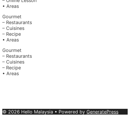
– Online Lesson
• Areas
Gourmet
– Restaurants
– Cuisines
– Recipe
• Areas
Gourmet
– Restaurants
– Cuisines
– Recipe
• Areas
About Us
|
Advertise with Us
Copyright © 2020 Hello Malaysia
(‍199101013496/223808-K). All rights reserved.
Terms &
Conditions
© 2026 Hello Malaysia
• Powered by
GeneratePress