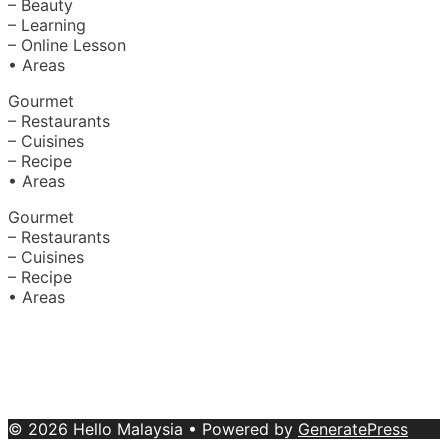
– Beauty
– Learning
– Online Lesson
• Areas
Gourmet
– Restaurants
– Cuisines
– Recipe
• Areas
Gourmet
– Restaurants
– Cuisines
– Recipe
• Areas
About Us
|
Advertise with Us
Copyright © 2020 Hello Malaysia
(‍199101013496/223808-K). All rights reserved.
Terms &
Conditions
© 2026 Hello Malaysia
• Powered by
GeneratePress