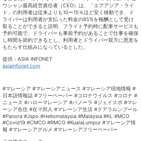
ウシャン最高経営責任者（CEO）は、「エアアジア・ライ
ド」の利用者は従来よりも10ー15％ほど安く移動でき、ド
ライバーは利用者が支払った料金の85%を報酬として受け
取ることができると説明、フライト予約時に配車サービスも
予約可能で、ドライバーも事前予約があることで仕事を確保
し時間を節約できるとし、利用者とドライバー双方に恩恵を
もたらす仕組みになっているとした。
提供：ASIA INFONET
asiainfonet.com
#マレーシア #マレーシアニュース #マレーシア現地情報 #
日本語情報誌 #フリーペーパー #コロナウイルス #コロナ #
ニュース #ハローマレーシア #パノーラ #ジェイスポ #マレ
ーシア在住 #在マ邦人 #マレーシア生活 #クアラルンプール
#Panora #Jspo #Hellomalaysia #Malaysia #KL #MCO
#Covid19 #CMCO #RMCO #KualaLumpur #マレーシア情
報 #マレーシアグルメ #マレーシアフリーペーパー