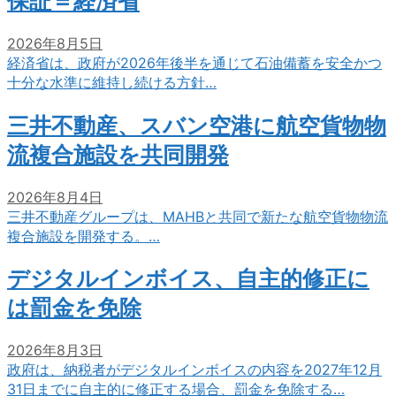
保証＝経済省
2026年8月5日
経済省は、政府が2026年後半を通じて石油備蓄を安全かつ
十分な水準に維持し続ける方針…
三井不動産、スバン空港に航空貨物物
流複合施設を共同開発
2026年8月4日
三井不動産グループは、MAHBと共同で新たな航空貨物物流
複合施設を開発する。…
デジタルインボイス、自主的修正に
は罰金を免除
2026年8月3日
政府は、納税者がデジタルインボイスの内容を2027年12月
31日までに自主的に修正する場合、罰金を免除する…