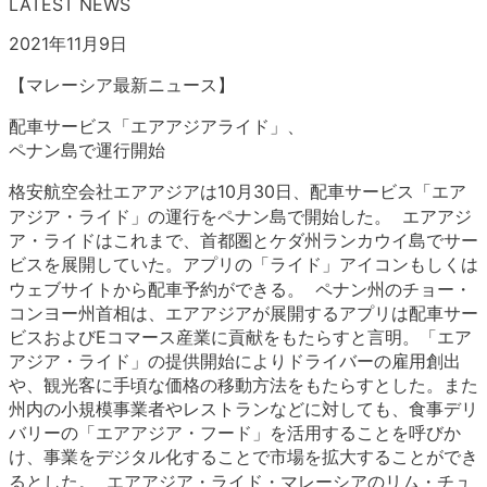
LATEST NEWS
2021年11月9日
【マレーシア最新ニュース】
配車サービス「エアアジアライド」、
ペナン島で運行開始
格安航空会社エアアジアは10月30日、配車サービス「エア
アジア・ライド」の運行をペナン島で開始した。 エアアジ
ア・ライドはこれまで、首都圏とケダ州ランカウイ島でサー
ビスを展開していた。アプリの「ライド」アイコンもしくは
ウェブサイトから配車予約ができる。 ペナン州のチョー・
コンヨー州首相は、エアアジアが展開するアプリは配車サー
ビスおよびEコマース産業に貢献をもたらすと言明。「エア
アジア・ライド」の提供開始によりドライバーの雇用創出
や、観光客に手頃な価格の移動方法をもたらすとした。また
州内の小規模事業者やレストランなどに対しても、食事デリ
バリーの「エアアジア・フード」を活用することを呼びか
け、事業をデジタル化することで市場を拡大することができ
るとした。 エアアジア・ライド・マレーシアのリム・チュ