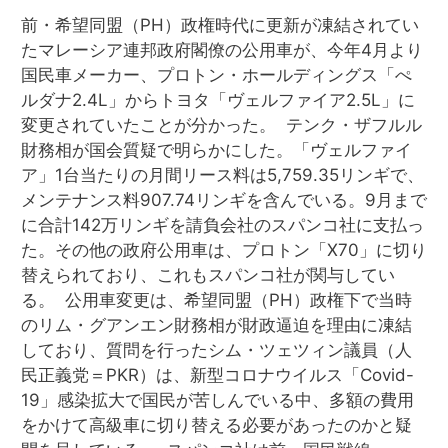
前・希望同盟（PH）政権時代に更新が凍結されてい
たマレーシア連邦政府閣僚の公用車が、今年4月より
国民車メーカー、プロトン・ホールディングス「ぺ
ルダナ2.4L」からトヨタ「ヴェルファイア2.5L」に
変更されていたことが分かった。 テンク・ザフルル
財務相が国会質疑で明らかにした。「ヴェルファイ
ア」1台当たりの月間リース料は5,759.35リンギで、
メンテナンス料907.74リンギを含んでいる。9月まで
に合計142万リンギを請負会社のスパンコ社に支払っ
た。その他の政府公用車は、プロトン「X70」に切り
替えられており、これもスパンコ社が関与してい
る。 公用車変更は、希望同盟（PH）政権下で当時
のリム・グアンエン財務相が財政逼迫を理由に凍結
しており、質問を行ったシム・ツェツィン議員（人
民正義党＝PKR）は、新型コロナウイルス「Covid-
19」感染拡大で国民が苦しんでいる中、多額の費用
をかけて高級車に切り替える必要があったのかと疑