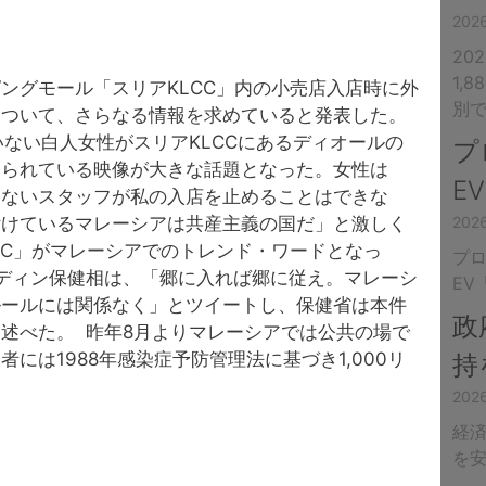
20
20
1,
ングモール「スリアKLCC」内の小売店入店時に外
別
について、さらなる情報を求めていると発表した。
いない白人女性がスリアKLCCにあるディオールの
プ
められている映像が大きな話題となった。女性は
E
もないスタッフが私の入店を止めることはできな
付けているマレーシアは共産主義の国だ」と激しく
20
CC」がマレーシアでのトレンド・ワードとなっ
プ
ディン保健相は、「郷に入れば郷に従え。マレーシ
EV
ルールには関係なく」とツイートし、保健省は本件
政
述べた。 昨年8月よりマレーシアでは公共の場で
には1988年感染症予防管理法に基づき1,000リ
持
20
経済
を