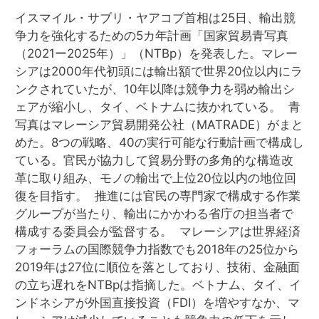
イスマイル・サブリ・ヤアコブ首相は25日、輸出競
争力を強化するための5カ年計画「国家貿易青写真
（2021ー2025年）」（NTBp）を発表した。マレー
シアは2000年代初頭には輸出額で世界20位以内にラ
ンクされていたが、10年以降は競争力を弱め輸出シ
ェアが縮小し、タイ、ベトナムに抜かれている。 青
写真はマレーシア貿易開発公社（MATRADE）がまと
めた。8つの戦略、40の実行可能な行動計画で構成し
ている。官民が協力して貿易分野の多角的な構造改
革に取り組み、モノの輸出で上位20位以内の地位回
復を目指す。 推進には官民の専門家で構成する作業
グループが当たり、輸出にかかわる省庁の担当者で
構成する委員会が監督する。 マレーシアは世界経済
フォーラムの国際競争力指数でも2018年の25位から
2019年は27位に順位を落としており、技術、金融面
の立ち遅れをNTBpは指摘した。ベトナム、タイ、イ
ンドネシアが外国直接投資（FDI）を増やすなか、マ