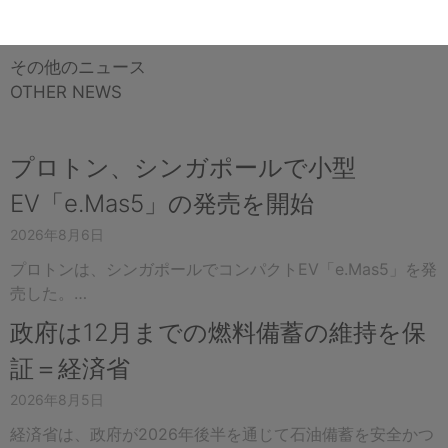
その他のニュース
OTHER NEWS
プロトン、シンガポールで小型
EV「e.Mas5」の発売を開始
2026年8月6日
プロトンは、シンガポールでコンパクトEV「e.Mas5」を発
売した。…
政府は12月までの燃料備蓄の維持を保
証＝経済省
2026年8月5日
経済省は、政府が2026年後半を通じて石油備蓄を安全かつ