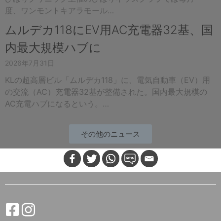
度、ワンモントキアラモール…
ムルデカ118にEV用AC充電器32基、国
内最大規模ハブに
2026年7月31日
KLの超高層ビル「ムルデカ118」に、電気自動車（EV）用
の交流（AC）充電器32基が整備された。国内最大規模の
AC充電ハブになるという。…
その他のニュース