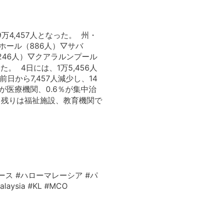
万4,457人となった。 州・
ョホール（886人）▽サバ
246人）▽クアラルンプール
。 4日には、1万5,456人
日から7,457人減少し、14
％が医療機関、0.6％が集中治
、残りは福祉施設、教育機関で
ース #ハローマレーシア #パ
ysia #KL #MCO