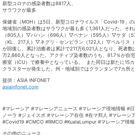
新型コロナの感染者数は8817人、
サラワクが最多
保健省（MOH）は5日、新型コロナウイルス「Covid-19」
地域別の感染者数はサラワクが最も多く1,361人だった。それに
（805人）▽パハン（696人）▽ペナン（595人）▽ケダ（
（KL、217人）▽ネグリ・センビラン（122人）▽ペルリス（
が回復し、累計治癒者は累計で211万6,021人となり、死者数
万2,860人となった。アクティブ染者数のうち、81.7％が自宅
療室（ICU）で療養中となっている。 また同日は新たに1
クラスターが発生した。州・地域別ではクランタンで7カ所
提供：ASIA INFONET
asiainfonet.com
#マレーシア #マレーシアニュース #マレーシア現地情報 #日
ノーラ #ジェイスポ #マレーシア在住 #在マ邦人 #マレーシア生活 #クアラ
#Covid19 #CMCO #RMCO #KualaLumpur #マ
その他のニュース