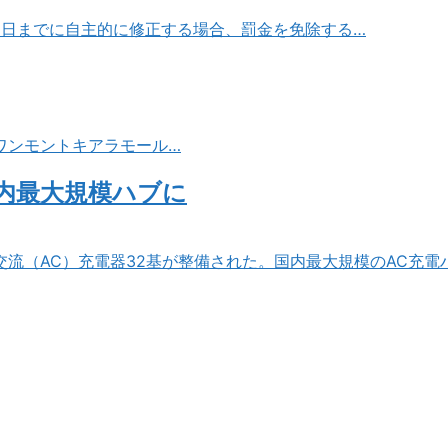
31日までに自主的に修正する場合、罰金を免除する…
ワンモントキアラモール…
国内最大規模ハブに
の交流（AC）充電器32基が整備された。国内最大規模のAC充