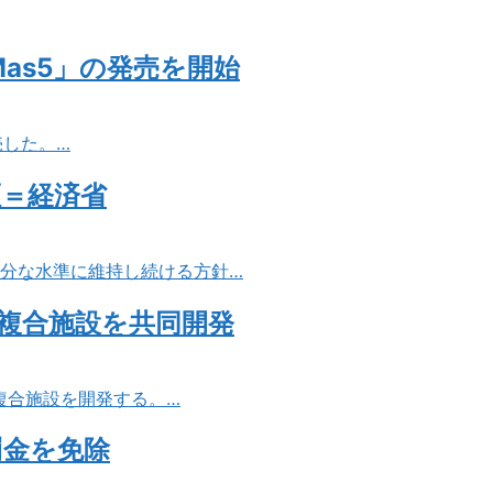
as5」の発売を開始
売した。…
証＝経済省
十分な水準に維持し続ける方針…
複合施設を共同開発
複合施設を開発する。…
罰金を免除