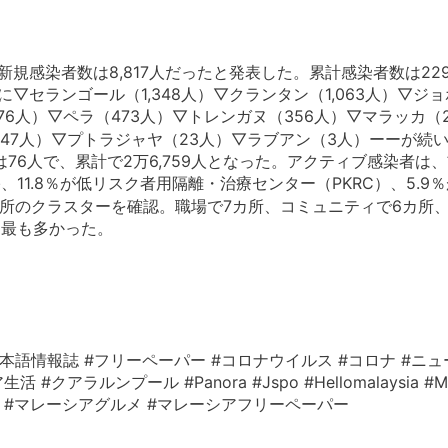
の新規感染者数は8,817人だったと発表した。累計感染者数は229
▽セランゴール（1,348人）▽クランタン（1,063人）▽ジ
576人）▽ペラ（473人）▽トレンガヌ（356人）▽マラッカ（
47人）▽プトラジャヤ（23人）▽ラブアン（3人）ーーが続いた
は76人で、累計で2万6,759人となった。アクティブ感染者は、前
、11.8％が低リスク者用隔離・治療センター（PKRC）、5.9
5カ所のクラスターを確認。職場で7カ所、コミュニティで6カ所
と最も多かった。
本語情報誌 #フリーペーパー #コロナウイルス #コロナ #ニュ
ルンプール #Panora #Jspo #Hellomalaysia #Mala
レーシア情報 #マレーシアグルメ #マレーシアフリーペーパー