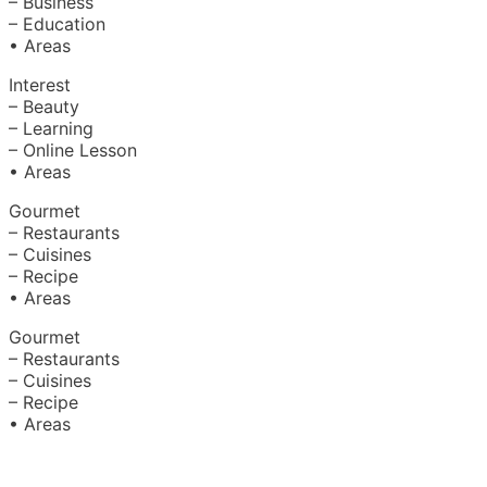
– Business
– Education
• Areas
Interest
– Beauty
– Learning
– Online Lesson
• Areas
Gourmet
– Restaurants
– Cuisines
– Recipe
• Areas
Gourmet
– Restaurants
– Cuisines
– Recipe
• Areas
About Us
|
Advertise with Us