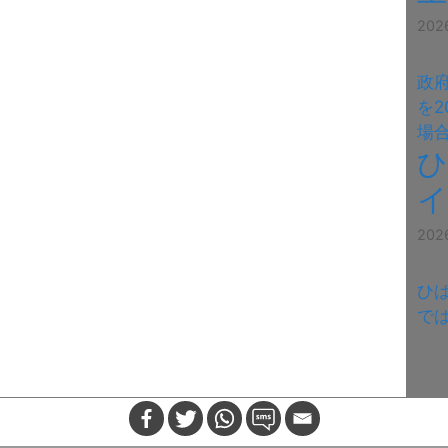
20
政
を2
場
ひ
イ
20
ひ
で