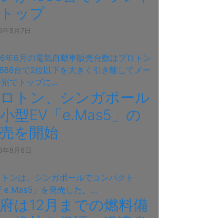
別トップ
26年8月7日
026年6月の電気自動車販売台数はプロトン
,888台で2位以下を大きく引き離してメー
ー別でトップに…
プロトン、シンガポール
小型EV「e.Mas5」の
売を開始
26年8月6日
ロトンは、シンガポールでコンパクト
「e.Mas5」を発売した。…
府は12月までの燃料備