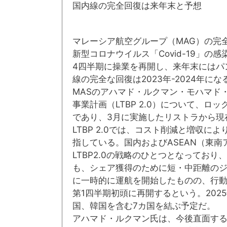
国内線の完全回復は来年末と予想
マレーシア航空グループ（MAG）の完
新型コロナウイルス「Covid-19」
4四半期に操業を再開し、来年末にはパ
線の完全な回復は2023年-2024年に
MASのアハマド・ルクマン・モハマド
事業計画（LTBP 2.0）について、
であり、3月に実施したリストラから現
LTBP 2.0では、コスト削減と増収に
指している。国内およびASEAN（東
LTBP2.0の戦略のひとつとなってお
も、シェア獲得のために短・中距離のジ
に一時的に運航を開始したものの、行動
第1四半期初頭に再開するという。202
国、韓国を含む7カ国を結ぶ予定だ。
アハマド・ルクマン氏は、今後直面す