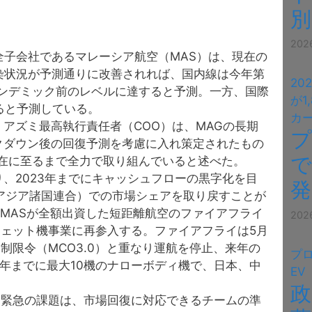
20
全子会社であるマレーシア航空（MAS）は、現在の
の感染状況が予測通りに改善されれば、国内線は今年第
2
ンデミック前のレベルに達すると予測。一方、国際
が1
なると予測している。
カ
・アズミ最高執行責任者（COO）は、MAGの長期
ロックダウン後の回復予測を考慮に入れ策定されたもの
で
在に至るまで全力で取り組んでいると述べた。
より、2023年までにキャッシュフローの黒字化を目
発
南アジア諸国連合）での市場シェアを取り戻すことが
り、MASが全額出資した短距離航空のファイアフライ
20
ェット機事業に再参入する。ファイアフライは5月
制限令（MCO3.0）と重なり運航を停止、来年の
プ
5年までに最大10機のナローボディ機で、日本、中
EV
政
る緊急の課題は、市場回復に対応できるチームの準