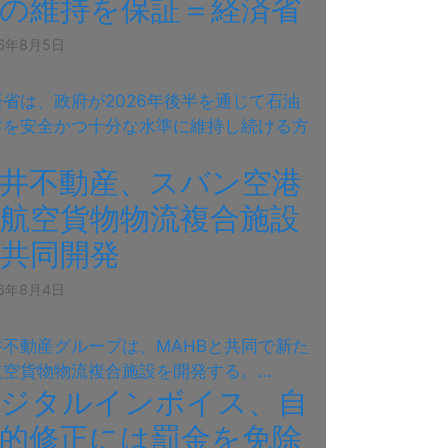
の維持を保証＝経済省
26年8月5日
済省は、政府が2026年後半を通じて石油
蓄を安全かつ十分な水準に維持し続ける方
…
井不動産、スバン空港
航空貨物物流複合施設
共同開発
26年8月4日
井不動産グループは、MAHBと共同で新た
航空貨物物流複合施設を開発する。…
デジタルインボイス、自
的修正には罰金を免除