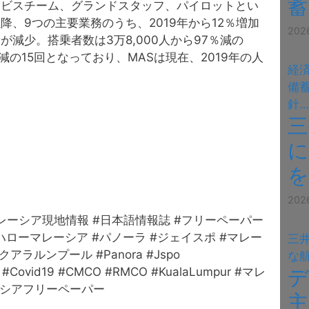
蓄
ービスチーム、グランドスタッフ、パイロットとい
、9つの主要業務のうち、2019年から12％増加
20
減少。搭乗者数は3万8,000人から97％減の
％減の15回となっており、MASは現在、2019年の人
経
備
針
三
に
を
20
マレーシア現地情報 #日本語情報誌 #フリーペーパー
#ハローマレーシア #パノーラ #ジェイスポ #マレー
三
ラルンプール #Panora #Jspo
な
CO #Covid19 #CMCO #RMCO #KualaLumpur #マレ
ーシアフリーペーパー
主