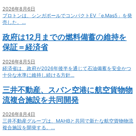
2026年8月6日
プロトンは、シンガポールでコンパクトEV「e.Mas5」を発
売した。…
政府は12月までの燃料備蓄の維持を
保証＝経済省
2026年8月5日
経済省は、政府が2026年後半を通じて石油備蓄を安全かつ
十分な水準に維持し続ける方針…
三井不動産、スバン空港に航空貨物物
流複合施設を共同開発
2026年8月4日
三井不動産グループは、MAHBと共同で新たな航空貨物物流
複合施設を開発する。…