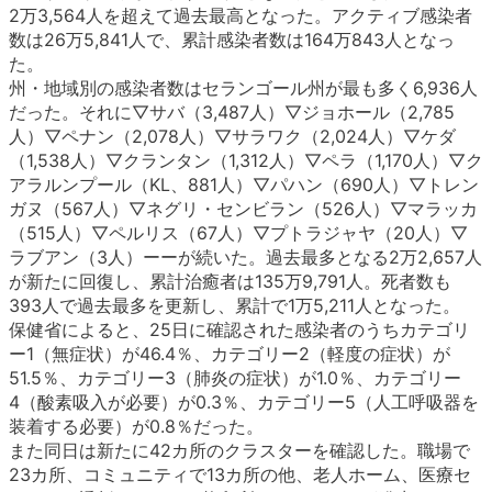
2万3,564人を超えて過去最高となった。アクティブ感染者
数は26万5,841人で、累計感染者数は164万843人となっ
た。
州・地域別の感染者数はセランゴール州が最も多く6,936人
だった。それに▽サバ（3,487人）▽ジョホール（2,785
人）▽ペナン（2,078人）▽サラワク（2,024人）▽ケダ
（1,538人）▽クランタン（1,312人）▽ペラ（1,170人）▽ク
アラルンプール（KL、881人）▽パハン（690人）▽トレン
ガヌ（567人）▽ネグリ・センビラン（526人）▽マラッカ
（515人）▽ペルリス（67人）▽プトラジャヤ（20人）▽
ラブアン（3人）ーーが続いた。過去最多となる2万2,657人
が新たに回復し、累計治癒者は135万9,791人。死者数も
393人で過去最多を更新し、累計で1万5,211人となった。
保健省によると、25日に確認された感染者のうちカテゴリ
ー1（無症状）が46.4％、カテゴリー2（軽度の症状）が
51.5％、カテゴリー3（肺炎の症状）が1.0％、カテゴリー
4（酸素吸入が必要）が0.3％、カテゴリー5（人工呼吸器を
装着する必要）が0.8％だった。
また同日は新たに42カ所のクラスターを確認した。職場で
23カ所、コミュニティで13カ所の他、老人ホーム、医療セ