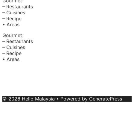
Gourmet
– Restaurants
– Cuisines
– Recipe
• Areas
Gourmet
– Restaurants
– Cuisines
– Recipe
• Areas
About Us
|
Advertise with Us
Copyright © 2020 Hello Malaysia
(‍199101013496/223808-K). All rights reserved.
Terms &
Conditions
© 2026 Hello Malaysia
• Powered by
GeneratePress