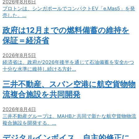
2026年8月6日
プロトンは、シンガポールでコンパクトEV「e.Mas5」を発
売した。…
政府は12月までの燃料備蓄の維持を
保証＝経済省
2026年8月5日
経済省は、政府が2026年後半を通じて石油備蓄を安全かつ
十分な水準に維持し続ける方針…
三井不動産、スバン空港に航空貨物物
流複合施設を共同開発
2026年8月4日
三井不動産グループは、MAHBと共同で新たな航空貨物物流
複合施設を開発する。…
デジタルインボイス、自主的修正に