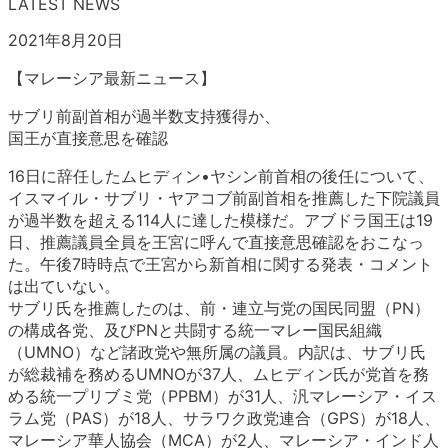
LATEST NEWS
2021年8月20日
【マレーシア最新ニュース】
サブリ前副首相が過半数支持獲得か、
国王が直接意思を確認
16日に辞任したムヒディン•ヤシン前首相の後任について、
イスマイル・サブリ・ヤアコブ前副首相を推薦した下院議員
が過半数を超える114人に達した模様だ。アブドラ国王は19
日、推薦議員全員を王宮に呼んで直接意思確認をおこなっ
た。午後7時時点で王宮から新首相に関する発表・コメント
は出ていない。
サブリ氏を推薦したのは、前・連立与党の国民同盟（PN）
の構成各党、及びPNと共闘する統一マレー国民組織
（UMNO）など諸政党や無所属の議員。内訳は、サブリ氏
が総裁補を務めるUMNOが37人、ムヒディン氏が党首を務
める統一プリブミ党（PPBM）が31人、汎マレーシア・イス
ラム党（PAS）が18人、サラワク政党連合（GPS）が18人、
マレーシア華人協会（MCA）が2人、マレーシア・インド人