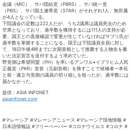
会議（MIC）、サバ団結党（PBRS）、サバ統一党
（PBS）、サバ国土連帯党（STAR）がそれぞれ1人、無所属
が4人となっている。
下院議会の定数は222人だが、うち2議席は議員死去のため
空席となっており、過半数を獲得するには111人の支持が必
要。国王との直接確認で変更が生じていなければサブリ氏が
過半数を掌握することになる。国王は下院議員全員に対し
て、18日午後4時までに次期首相として推薦する人物名を書
いた法定宣言を送付するよう求めていた。
野党側は希望同盟（PH）を率いるアンワル•イブラヒム人民
正義党（PKR）党首（元副首相）を推すことで候補者一本化
と前・連立与党側の議員の切り崩しを狙ったが、過半数には
届かなかった。
提供：ASIA INFONET
asiainfonet.com
#マレーシア #マレーシアニュース #マレーシア現地情報 #
日本語情報誌 #フリーペーパー #コロナウイルス #コロナ #