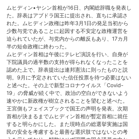
ムヒディン•ヤシン首相が16日、内閣総辞職を発表し
た。辞表はアブドラ国王に提出され、直ちに承認さ
れた。ムヒディン政権は昨年3月1日の発足当初から
少数与党であることに起因する不安定な政権運営を
迫られていたが、与党内からの離反もあり、17カ月
半の短命政権に終わった。
ムヒディン首相は午後にテレビ演説を行い、自身が
下院議員の過半数の支持が得られなくなったことを
認めた上で、辞表提出は連邦憲法に則ったものと説
明。9月に予定されていた信任投票を待つ必要はない
と述べた。その上で新型コロナウイルス「Covid-
19」の脅威が続く中で、政治の空白ができないよう
速やかに新政権が樹立されることを望むと述べた。
王宮側もフェイスブックで国王の声明を発表。次期
首相が決まるまでムヒディン首相が暫定首相に就任
すると明らかにした。また現時点の総選挙実施は国
民の安全を考慮すると最善な選択肢ではないとの考