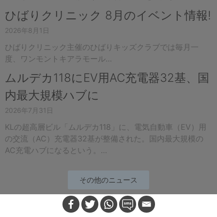
ひばりクリニック 8月のイベント情報!
2026年8月1日
ひばりクリニック主催のひばりキッズクラブでは毎月一
度、ワンモントキアラモール…
ムルデカ118にEV用AC充電器32基、国
内最大規模ハブに
2026年7月31日
KLの超高層ビル「ムルデカ118」に、電気自動車（EV）用
の交流（AC）充電器32基が整備された。国内最大規模の
AC充電ハブになるという。…
その他のニュース