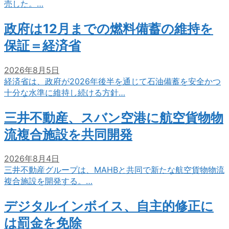
売した。…
政府は12月までの燃料備蓄の維持を
保証＝経済省
2026年8月5日
経済省は、政府が2026年後半を通じて石油備蓄を安全かつ
十分な水準に維持し続ける方針…
三井不動産、スバン空港に航空貨物物
流複合施設を共同開発
2026年8月4日
三井不動産グループは、MAHBと共同で新たな航空貨物物流
複合施設を開発する。…
デジタルインボイス、自主的修正に
は罰金を免除