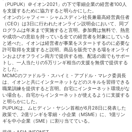
（PUPUK）＠イオン2021」の下で零細企業の経営者100人
を支援するために協力すると明らかにした。
イオンのシャフィー・シャムスディン社長兼最高経営責任者
（CEO）は3日に行われたオンライン説明会において、同プ
ログラムは年末まで実施すると言明。参加費は無料で、熱意
や成功への意欲を持っている全ての経営者を対象にしている
と述べた。イオンは経営者が事業をスタートするのに必要な
許可取得を支援すると説明。商品を販売できる場をオンライ
ンおよびオフライン両方で提供する他、配送の面でもサポー
トし、一人当たりの5万リンギ相当の支援を無償で提供する
とした。
MCMCのファドルラ・スハイミ・アブドル・マレク委員長
は、イオンと共にインターネットなどのスキルを習得できる
職業訓練を提供すると言明。自宅にインターネット環境がな
い場合も、自宅からインターネットが使えるように支援する
と明らかにした。
PUPUKは、ムヒディン・ヤシン首相が6月28日に発表した
政策で、2億リンギを零細・小企業（MSME）に、1億リン
ギを中小企業（SME）に割り当てている。
提供：ASIA INFONET