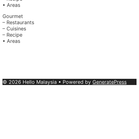
• Areas
Gourmet
– Restaurants
– Cuisines
– Recipe
• Areas
About Us
|
Advertise with Us
Copyright © 2020 Hello Malaysia
(‍199101013496/223808-K). All rights reserved.
Terms &
Conditions
© 2026 Hello Malaysia
• Powered by
GeneratePress