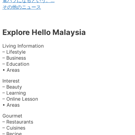
電ハブになるという。…
その他のニュース
Explore Hello Malaysia
Living Information
– Lifestyle
– Business
– Education
• Areas
Interest
– Beauty
– Learning
– Online Lesson
• Areas
Gourmet
– Restaurants
– Cuisines
– Recipe