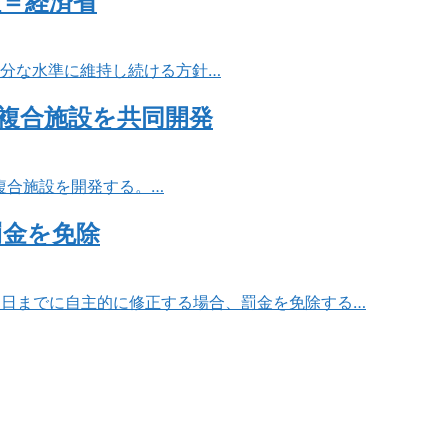
証＝経済省
十分な水準に維持し続ける方針…
複合施設を共同開発
複合施設を開発する。…
罰金を免除
31日までに自主的に修正する場合、罰金を免除する…