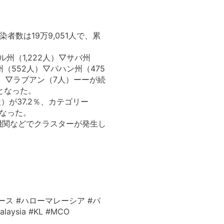
者数は19万9,051人で、累
州（1,222人）▽サバ州
州（552人）▽パハン州（475
人）▽ラブアン（7人）ーーが続
人となった。
が37.2％、カテゴリー
となった。
機関などでクラスターが発生し
ース #ハローマレーシア #パ
ysia #KL #MCO