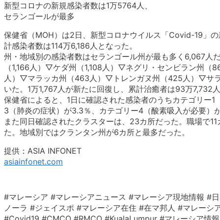
新型コロナの新規感染者数は1万5764人、
セランゴールが最多
保健省（MOH）は2日、新型コロナウイルス「Covid-19」
計感染者数は114万6,186人となった。
州・地域別の感染者数はセランゴール州が最も多く6,067人だ
（1,166人）▽ケダ州（1,108人）▽ネグリ・センビラン州（
人）▽マラッカ州（463人）▽トレンガヌ州（425人）▽サ
いた。1万1,767人が新たに回復し、累計治癒者は93万7,73
保健省によると、1日に確認された感染者のうちカテゴリー1（
3（肺炎の症状）が3.3％、カテゴリー4（酸素吸入が必要）が
また同日確認されたクラスターは、23カ所だった。職場で1
た。地域別ではクランタン州が6カ所と最多だった。
提供：ASIA INFONET
asiainfonet.com
#マレーシア #マレーシアニュース #マレーシア現地情報 #日
ノーラ #ジェイスポ #マレーシア在住 #在マ邦人 #マレーシア生活 #クアラ
#Covid19 #CMCO #RMCO #KualaLumpur #マ