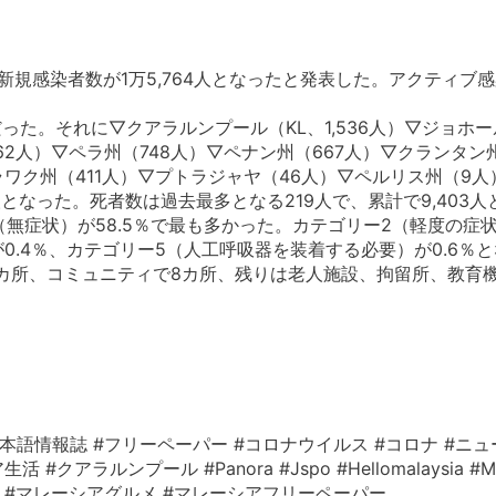
の新規感染者数が1万5,764人となったと発表した。アクティブ感染
った。それに▽クアラルンプール（KL、1,536人）▽ジョホール
862人）▽ペラ州（748人）▽ペナン州（667人）▽クランタン
ラワク州（411人）▽プトラジャヤ（46人）▽ペルリス州（9
2人となった。死者数は過去最多となる219人で、累計で9,403
無症状）が58.5％で最も多かった。カテゴリー2（軽度の症状）
0.4％、カテゴリー5（人工呼吸器を装着する必要）が0.6％
1カ所、コミュニティで8カ所、残りは老人施設、拘留所、教育
本語情報誌 #フリーペーパー #コロナウイルス #コロナ #ニュ
ルンプール #Panora #Jspo #Hellomalaysia #Mala
レーシア情報 #マレーシアグルメ #マレーシアフリーペーパー