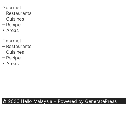
Gourmet
– Restaurants
– Cuisines
– Recipe
• Areas
Gourmet
– Restaurants
– Cuisines
– Recipe
• Areas
About Us
|
Advertise with Us
Copyright © 2020 Hello Malaysia
(‍199101013496/223808-K). All rights reserved.
Terms &
Conditions
© 2026 Hello Malaysia
• Powered by
GeneratePress