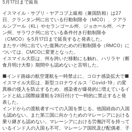
5月17日まで延長
イスマイル・サブリ・ヤアコブ上級相（兼国防相）は27
日、クランタン州に出ている行動制限令（MCO）、クアラ
ルンプール（KL）やセランゴール州、ジョホール州、ペナ
ン州、サラワク州に出ている条件付き行動制限令
（CMCO）を5月17日まで延長すると発表した。
またサバ州に出ていた復興のための行動制限令（RMCO）に
ついては、CMCOに変更となった。
イスマイル大臣は、州を跨いだ移動にも触れ、ハリラヤ（断
食月明け大祭）期間中も認めないと言明した。
■インド路線の航空運航を一時禁止に、コロナ感染拡大で■
イスマイル大臣は、新型コロナウイルス「Covid-19」の変
異株の侵入を防止するため、感染者が爆発的に増えているイ
ンドと結ぶ国際線運航を28日付けで一時的に禁止すると発
表した。
インドからの渡航者すべての入国を禁じる。他国経由の入国
も認めない。また第三国に向かうためのマレーシアにおける
乗り継ぎも認めない。マレーシアにおける労働許可を持って
いるインド人の入国も不可。マレーシア国民及び配偶者、子