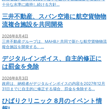
十分な水準に維持し続ける方針…
三井不動産、スバン空港に航空貨物物
流複合施設を共同開発
2026年8月4日
三井不動産グループは、MAHBと共同で新たな航空貨物物流
複合施設を開発する。…
デジタルインボイス、自主的修正に
は罰金を免除
2026年8月3日
政府は、納税者がデジタルインボイスの内容を2027年12月
31日までに自主的に修正する場合、罰金を免除する…
ひばりクリニック 8月のイベント情
報!