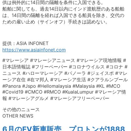
供は例外的に14日間の隔離を条件に入国できる。
船舶に関しても、過去14日以内にインド渡航歴のある船舶
は、14日間の隔離を経れば入国できる船員を除き、交代の
ための雇い止め（サインオフ）手続きは認めない。
提供：ASIA INFONET
https://www.asiainfonet.com
#マレーシア #マレーシアニュース #マレーシア現地情報 #
日本語情報誌 #フリーペーパー #コロナウイルス #コロナ #
ニュース #ハローマレーシア #パノーラ #ジェイスポ #マレ
ーシア在住 #在マ邦人 #マレーシア生活 #クアラルンプール
#Panora #Jspo #Hellomalaysia #Malaysia #KL #MCO
#Covid19 #CMCO #RMCO #KualaLumpur #マレーシア情
報 #マレーシアグルメ #マレーシアフリーペーパー
その他のニュース
OTHER NEWS
6月のEV新車販売、プロトンが1888