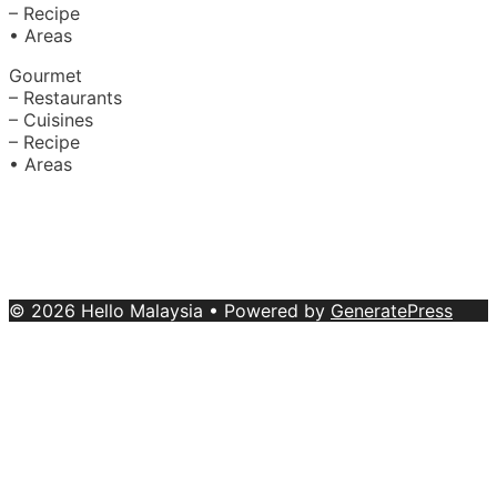
– Recipe
• Areas
Gourmet
– Restaurants
– Cuisines
– Recipe
• Areas
About Us
|
Advertise with Us
Copyright © 2020 Hello Malaysia
(‍199101013496/223808-K). All rights reserved.
Terms &
Conditions
© 2026 Hello Malaysia
• Powered by
GeneratePress