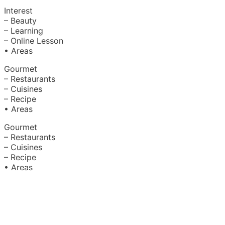
Interest
– Beauty
– Learning
– Online Lesson
• Areas
Gourmet
– Restaurants
– Cuisines
– Recipe
• Areas
Gourmet
– Restaurants
– Cuisines
– Recipe
• Areas
About Us
|
Advertise with Us
Copyright © 2020 Hello Malaysia
(‍199101013496/223808-K). All rights reserved.
Terms &
Conditions