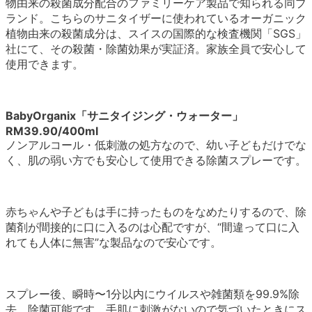
物由来の殺菌成分配合のファミリーケア製品で知られる同ブ
ランド。こちらのサニタイザーに使われているオーガニック
植物由来の殺菌成分は、スイスの国際的な検査機関「SGS」
社にて、その殺菌・除菌効果が実証済。家族全員で安心して
使用できます。
BabyOrganix「サニタイジング・ウォーター」
RM39.90/400ml
ノンアルコール・低刺激の処方なので、幼い子どもだけでな
く、肌の弱い方でも安心して使用できる除菌スプレーです。
赤ちゃんや子どもは手に持ったものをなめたりするので、除
菌剤が間接的に口に入るのは心配ですが、“間違って口に入
れても人体に無害”な製品なので安心です。
スプレー後、瞬時〜1分以内にウイルスや雑菌類を99.9%除
去、除菌可能です。手肌に刺激がないので気づいたときにス