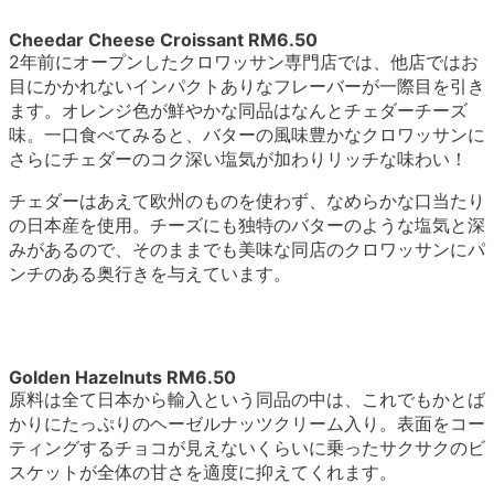
Cheedar Cheese Croissant RM6.50
2年前にオープンしたクロワッサン専門店では、他店ではお
目にかかれないインパクトありなフレーバーが一際目を引き
ます。オレンジ色が鮮やかな同品はなんとチェダーチーズ
味。一口食べてみると、バターの風味豊かなクロワッサンに
さらにチェダーのコク深い塩気が加わりリッチな味わい！
チェダーはあえて欧州のものを使わず、なめらかな口当たり
の日本産を使用。チーズにも独特のバターのような塩気と深
みがあるので、そのままでも美味な同店のクロワッサンにパ
ンチのある奥行きを与えています。
Golden Hazelnuts RM6.50
原料は全て日本から輸入という同品の中は、これでもかとば
かりにたっぷりのヘーゼルナッツクリーム入り。表面をコー
ティングするチョコが見えないくらいに乗ったサクサクのビ
スケットが全体の甘さを適度に抑えてくれます。