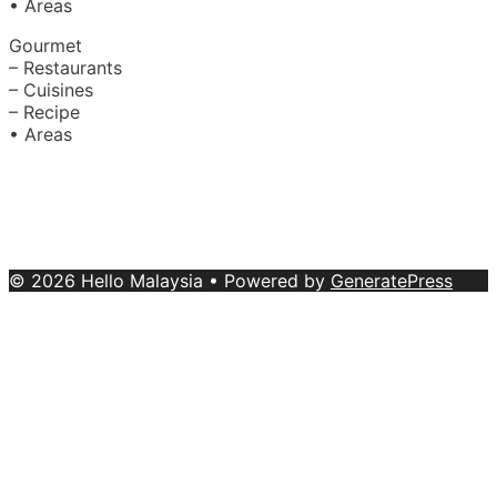
• Areas
Gourmet
– Restaurants
– Cuisines
– Recipe
• Areas
About Us
|
Advertise with Us
Copyright © 2020 Hello Malaysia
(‍199101013496/223808-K). All rights reserved.
Terms &
Conditions
© 2026 Hello Malaysia
• Powered by
GeneratePress