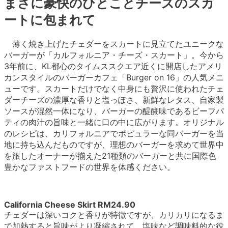
まさに豪快のひとことチーズのスカ
ートに包まれて
薄く焼き上げたチェダーをスカートに見立てたユニークな
バーガーが「カルフォルニア・チーズ・スカート」。今から
3年前に、KL都心のタイムススクエア近くに開店したアメリ
カンスタイルのバーガーカフェ「Burger on 16」の人気メニ
ューです。スカートだけでなく中身にも贅沢に使われたチェ
ダーチーズの濃厚な香りと塩っぽさ、新鮮なレタス、自家製
ソースが混然一体になり、バーガーの醍醐味であるビーフパ
ティの肉汁の旨味と一緒に口の中に広がります。オリジナル
のレシピは、カリフォルニアでポピュラーな同バーガーを当
地に持ち込んだものですが、理想のバーガーを求めて世界中
を旅したオーナーが揃えた21種類のバーガーと共に国際色
豊かなファストフードの世界を体感ください。
California Cheese Skirt RM24.90
チェダーは深いコクと香りが特徴ですが、カリカリになるま
で加熱すると旨味がより凝縮されて、塩味など調味料的な役