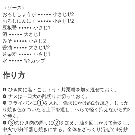
（ソース）
おろししょうが ••••• 小さじ1/2
おろしにんにく ••••• 小さじ1/2
豆板醤 ••••• 小さじ1
酒 ••••• 大さじ1
みそ ••••• 小さじ2
醤油 ••••• 大さじ1/2
片栗粉 ••••• 小さじ1
水 ••••• 1/2カップ
作り方
❶ ひき肉に塩・こしょう・片栗粉を加え混ぜておく。
❷ ナスは一口大の乱切りに切っておく。
❸ フライパンに①を入れ、強火にかけ約2分焼き、しっか
り焼き色がついたら上下を返し、へらで軽く抑えながら約2
分焼く。
❹ ③のひき肉の周りに②を加え、油を回しかけて蓋をし、
中火で1分半蒸し焼きにする。全体をざっくり混ぜて4分炒