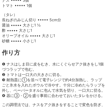
ナス ••••• 3個
トマト ••••• 1個
（タレ）
長ねぎのみじん切り ••••• 5cm分
醤油 ••••• 大さじ1 ½
酢 ••••• 大さじ1
オリーブオイル ••••• 大さじ1
砂糖 ••••• 小さじ1
作り方
❶ ナスはしま目に皮をむき、水にくぐらせアク抜きをし1個
づつラップで包む。
❷ トマトは一口大の大きさに切る。
❸ 耐熱皿に①を並べて電子レンジで約4分加熱し、ラップ
ごと氷水を入れたボウルで冷やす。十分に冷めたらラップを
外し、ペーパータオルに包んで水気を切り、一口大に切る。
❹ 器に③・②を盛り事前に合わせておいたタレをかける。
この調理法では、ナスをアク抜きをすることで変色を防ぎ、