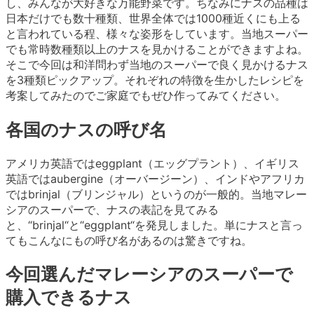
し、みんなが大好きな万能野菜です。ちなみにナスの品種は
日本だけでも数十種類、世界全体では1000種近くにも上る
と言われている程、様々な姿形をしています。当地スーパー
でも常時数種類以上のナスを見かけることができますよね。
そこで今回は和洋問わず当地のスーパーで良く見かけるナス
を3種類ピックアップ。それぞれの特徴を生かしたレシピを
考案してみたのでご家庭でもぜひ作ってみてください。
各国のナスの呼び名
アメリカ英語ではeggplant（エッグプラント）、イギリス
英語ではaubergine（オーバージーン）、インドやアフリカ
ではbrinjal（ブリンジャル）というのが一般的。当地マレー
シアのスーパーで、ナスの表記を見てみる
と、“brinjal“と“eggplant“を発見しました。単にナスと言っ
てもこんなにもの呼び名があるのは驚きですね。
今回選んだマレーシアのスーパーで
購入できるナス