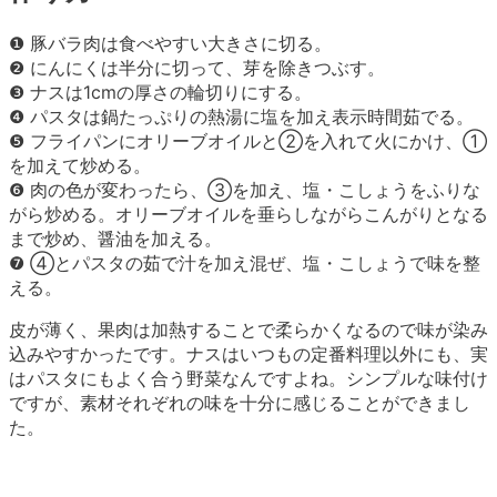
❶ 豚バラ肉は食べやすい大きさに切る。
❷ にんにくは半分に切って、芽を除きつぶす。
❸ ナスは1cmの厚さの輪切りにする。
❹ パスタは鍋たっぷりの熱湯に塩を加え表示時間茹でる。
❺ フライパンにオリーブオイルと②を入れて火にかけ、①
を加えて炒める。
❻ 肉の色が変わったら、③を加え、塩・こしょうをふりな
がら炒める。オリーブオイルを垂らしながらこんがりとなる
まで炒め、醤油を加える。
❼ ④とパスタの茹で汁を加え混ぜ、塩・こしょうで味を整
える。
皮が薄く、果肉は加熱することで柔らかくなるので味が染み
込みやすかったです。ナスはいつもの定番料理以外にも、実
はパスタにもよく合う野菜なんですよね。シンプルな味付け
ですが、素材それぞれの味を十分に感じることができまし
た。