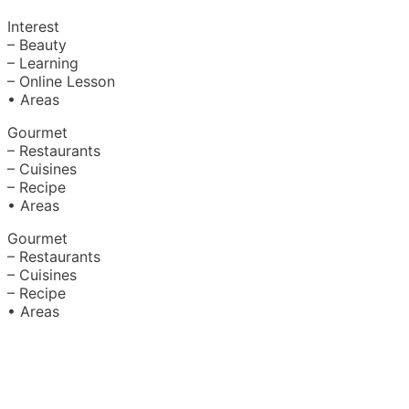
Interest
– Beauty
– Learning
– Online Lesson
• Areas
Gourmet
– Restaurants
– Cuisines
– Recipe
• Areas
Gourmet
– Restaurants
– Cuisines
– Recipe
• Areas
About Us
|
Advertise with Us
Copyright © 2020 Hello Malaysia
(‍199101013496/223808-K). All rights reserved.
Terms &