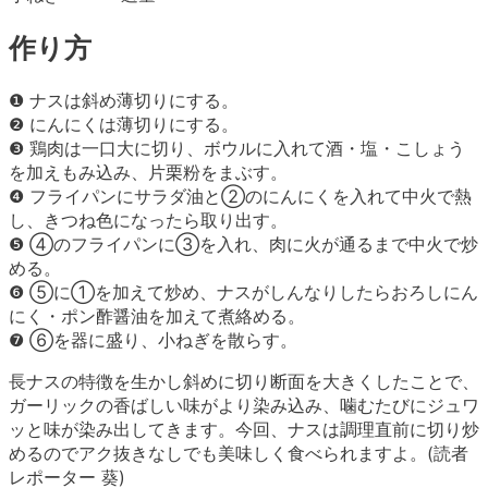
作り方
❶ ナスは斜め薄切りにする。
❷ にんにくは薄切りにする。
❸ 鶏肉は一口大に切り、ボウルに入れて酒・塩・こしょう
を加えもみ込み、片栗粉をまぶす。
❹ フライパンにサラダ油と②のにんにくを入れて中火で熱
し、きつね色になったら取り出す。
❺ ④のフライパンに③を入れ、肉に火が通るまで中火で炒
める。
❻ ⑤に①を加えて炒め、ナスがしんなりしたらおろしにん
にく・ポン酢醤油を加えて煮絡める。
❼ ⑥を器に盛り、小ねぎを散らす。
長ナスの特徴を生かし斜めに切り断面を大きくしたことで、
ガーリックの香ばしい味がより染み込み、噛むたびにジュワ
ッと味が染み出してきます。今回、ナスは調理直前に切り炒
めるのでアク抜きなしでも美味しく食べられますよ。(読者
レポーター 葵)