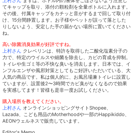
上村さん
まずは、ボトル内の液体をこぼさないよう注意し
てキャップを取り、添付の顆粒剤を全量ボトルに入れます。
その後、付属キャップをカチッと音がするまで回して取り付
け、15分間静置します。お子様やペットが誤って落とした
りしないよう、安定した手の届かない場所に置いてください
ね。
高い除菌消臭効果が好評ですね。
上村さん
クレベリンは、特許を取得した二酸化塩素分子の
力で、特定のウイルスや細菌を除去し、カビの育成を抑制。
トイレや生ゴミ等の不快な臭いを消去します。日本では、イ
ンフルエンザや風邪対策としてもご好評いただいている、大
人気の商品です。私は個人的に、お風呂場兼トイレに設置し
ていますが、設置後2〜3時間でカビ臭がなくなるので効果
を実感してます！皆様も是非一度お試しください。
購入場所を教えてください。
上村さん
オンラインショッピングサイトShopee、
Lazada、こども用品のMotherhoodや一部のHappikiddo、
AEONウェルネスで販売しています。
Editor's Memo