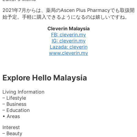
2021年7月からは、薬局のAscen Plus Pharmacyでも取扱開
始予定。手軽に購入できるようになるのは嬉しいですね。
Cleverin Malaysia
FB: cleverin.my
IG: cleverin.my
Lazada: cleverin
www.cleverin.my
Explore Hello Malaysia
Living Information
– Lifestyle
– Business
– Education
• Areas
Interest
– Beauty