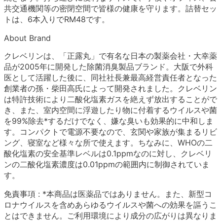
共交通機関等の密閉空間で皆様の健康を守ります。詰替セッ
トは、6本入りでRM48です。
About Brand
クレベリンは、「正露丸」で有名な日本の製薬会社・大幸薬
品が2005年に開発した除菌消臭製品ブランド。大阪で外科
医として活躍した後に、同社社長兼最高経営責任者となった
創業者の孫・柴田高氏によって開発されました。クレベリン
は特許技術により二酸化塩素ガスを絶えず放出することがで
き、また、室内空間に浮遊したり物に付着するウイルスや菌
を99%除去*するだけでなく、嫌な臭いも効果的に中和しま
す。コンパクトで電源不要なので、玄関や家族が集まるリビ
ング、寝室など様々な所で使えます。ちなみに、WHOの二
酸化塩素の安全基準レベルは0.1ppmなのに対し、クレベリ
ンの二酸化塩素濃度は0.01ppmの範囲内に制御されていま
す。
免責事項 : *本商品は医薬品ではありません。また、新型コ
ロナウイルスを含めあらゆるウイルスや菌への効果を謳うこ
とはできません。ご利用環境により成分の広がりは異なりま