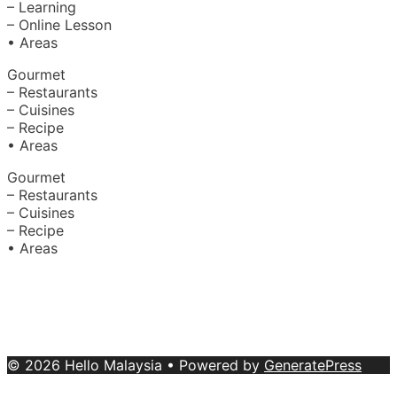
– Learning
– Online Lesson
• Areas
Gourmet
– Restaurants
– Cuisines
– Recipe
• Areas
Gourmet
– Restaurants
– Cuisines
– Recipe
• Areas
About Us
|
Advertise with Us
Copyright © 2020 Hello Malaysia
(‍199101013496/223808-K). All rights reserved.
Terms &
Conditions
© 2026 Hello Malaysia
• Powered by
GeneratePress