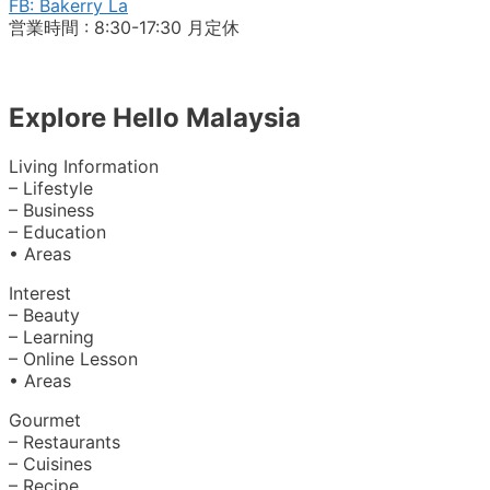
FB: Bakerry La
営業時間 : 8:30-17:30 月定休
Explore Hello Malaysia
Living Information
– Lifestyle
– Business
– Education
• Areas
Interest
– Beauty
– Learning
– Online Lesson
• Areas
Gourmet
– Restaurants
– Cuisines
– Recipe