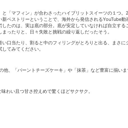
と「マフィン」が合わさったハイブリットスイーツの１つ。20
新ペストリーということで、海外から発信されるYouTube
労したのは、実は底の部分。底が安定していなければ自立する
しまったりと、日々失敗と挑戦の繰り返しだったそう。
軽い口当たり、割ると中のフィリングがとろりと出る、まさに
試してみてください。
0)の他、「バーントチーズケーキ」や「抹茶」など豊富に揃いま
ッチな味わい且つ甘さ控えめで驚くほどサクサク。