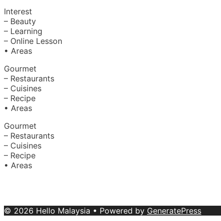
Interest
– Beauty
– Learning
– Online Lesson
• Areas
Gourmet
– Restaurants
– Cuisines
– Recipe
• Areas
Gourmet
– Restaurants
– Cuisines
– Recipe
• Areas
About Us
|
Advertise with Us
Copyright © 2020 Hello Malaysia (‍199101013496/223808-K
© 2026 Hello Malaysia
• Powered by
GeneratePress