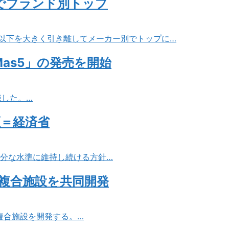
台でブランド別トップ
2位以下を大きく引き離してメーカー別でトップに…
as5」の発売を開始
売した。…
証＝経済省
十分な水準に維持し続ける方針…
複合施設を共同開発
複合施設を開発する。…