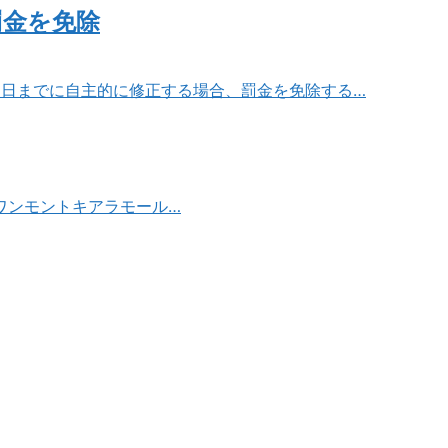
罰金を免除
31日までに自主的に修正する場合、罰金を免除する…
ワンモントキアラモール…