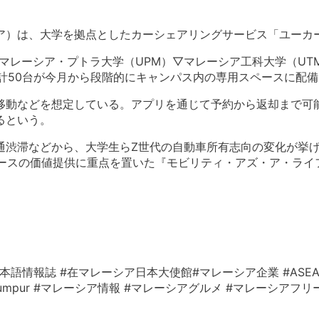
ア）
は、大学を拠点としたカーシェアリングサービス「ユーカ
マレーシア・プトラ大学（UPM）▽マレーシア工科大学（
U
計50台が今月から段階的にキャンパス内の専用ス
ペースに配備
移動などを想定している。
アプリを通じて予約から返却まで可
るという。
通渋滞などから、
大学生らZ世代の自動車所有志向の変化が挙
ースの価値提供に重点を置いた『モビリティ・
アズ・ア・ライ
本語情報誌 #在マレーシア日本大使館#マレーシア企業 #ASEA
 #KualaLumpur #マレーシア情報 #マレーシアグルメ #マレーシア