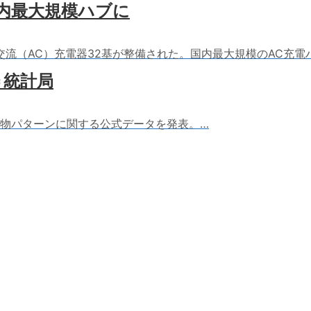
国内最大規模ハブに
の交流（AC）充電器32基が整備された。国内最大規模のAC充
＝統計局
棄物パターンに関する公式データを発表。…