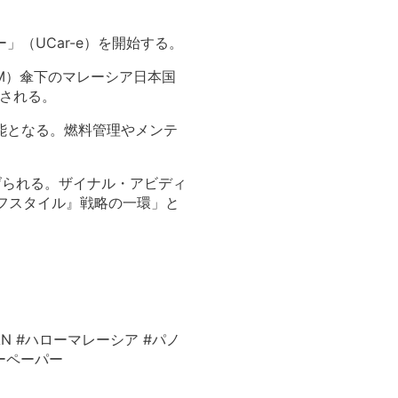
ー」（
UCar-e）を開始する。
TM）傘下のマレーシア日本国
される。
能となる。
燃料管理やメンテ
げられる。ザイナル・
アビディ
フスタイル』戦略の一環」と
N #ハローマレーシア #パノ
フリーペーパー