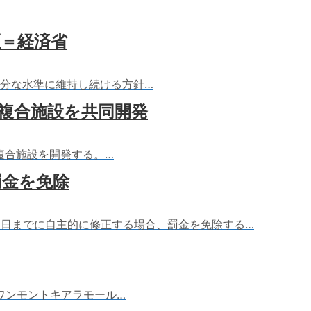
証＝経済省
十分な水準に維持し続ける方針…
複合施設を共同開発
複合施設を開発する。…
罰金を免除
31日までに自主的に修正する場合、罰金を免除する…
ワンモントキアラモール…