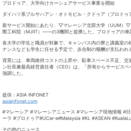
プロドゥア、大学向けカーシェアサービス事業を開始
ダイハツ系プルサハアン・オトモビル・クドゥア（プロドゥ
新サービス開始にあたり、▽マレーシア北部大学（UUM）▽
際工科院（MJIIT）――
の3機関と提携した。
プロドゥアの車
各大学の学生と職員が対象で、
キャンパス内の寮と講義室の
ナンスなども学生に任せる予定で、
歩合制の報酬が支払われ
背景には、車両維持コストの上昇や、駐車スペース不足、
交
ン社長兼最高経営責任者（CEO）は、「
所有からサービスベ
強調した。
提供：ASIA INFONET
asiainfonet.com
#マレーシア #マレーシアニュース #マレーシア現地情報 #日
ーラ #プロドゥア#
UCar-e#Malaysia #KL #ASEAN
その他のニュース