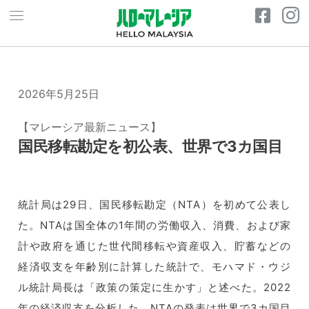
2026年5月25日
【マレーシア最新ニュース】
国民移転勘定を初公表、世界で3カ国目
統計局は29日、国民移転勘定（NTA）を初めて公表し
た。
NTAは国全体の1年間の労働収入、消費、
および家
計や政府を通じた世代間移転や資産収入、
貯蓄などの
経済収支を年齢別に計算した統計で、モハマド・
ウジ
ル統計局長は「政策の策定に生かす」と述べた。20
22
年の経済収支を分析した。
NTAの発表は世界で3カ国目