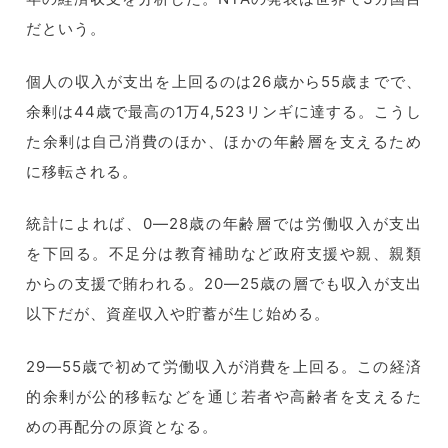
だという。
個人の収入が支出を上回るのは26歳から55歳までで、
余剰は44歳で最高の1万4,523リンギに達する。
こうし
た余剰は自己消費のほか、
ほかの年齢層を支えるため
に移転される。
統計によれば、0―28歳の年齢層では労働収入が支出
を下回る。
不足分は教育補助など政府支援や親、親類
からの支援で賄われる。
20―25歳の層でも収入が支出
以下だが、
資産収入や貯蓄が生じ始める。
29―55歳で初めて労働収入が消費を上回る。
この経済
的余剰が公的移転などを通じ若者や高齢者を支えるた
めの
再配分の原資となる。