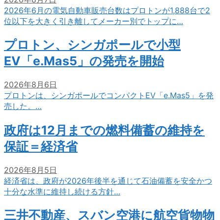
2026年6月の電気自動車販売台数はプロトンが1,888台で2
位以下を大きく引き離してメーカー別でトップに…
プロトン、シンガポールで小型
EV「e.Mas5」の発売を開始
2026年8月6日
プロトンは、シンガポールでコンパクトEV「e.Mas5」を発
売した。…
政府は12月までの燃料備蓄の維持を
保証＝経済省
2026年8月5日
経済省は、政府が2026年後半を通じて石油備蓄を安全かつ
十分な水準に維持し続ける方針…
三井不動産、スバン空港に航空貨物物