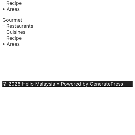
– Recipe
• Areas
Gourmet
– Restaurants
– Cuisines
– Recipe
• Areas
About Us
|
Advertise with Us
Copyright © 2020 Hello Malaysia
(‍199101013496/223808-K). All rights reserved.
Terms &
Conditions
© 2026 Hello Malaysia
• Powered by
GeneratePress