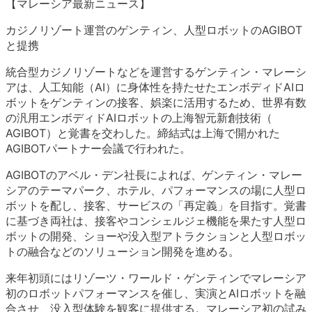
【マレーシア最新ニュース】
カジノリゾート運営のゲンティン、人型ロボットのAGIBOT
と提携
統合型カジノリゾートなどを運営するゲンティン・マレーシ
アは、
人工知能（AI）
に身体性を持たせたエンボディドAIロ
ボットをゲンティンの接客
、娯楽に活用するため、
世界有数
の汎用エンボディドAIロボットの上海智元新創技術（
AGIBOT）と覚書を交わした。
締結式は上海で開かれた
AGIBOTパートナー会議で行われた。
AGIBOTのアベル・デン社長によれば、ゲンティン・
マレー
シアのテーマパーク、ホテル、
パフォーマンスの場に人型ロ
ボットを配し、接客、サービスの「
再定義」を目指す。覚書
に基づき両社は、
接客やコンシェルジェ機能を果たす人型ロ
ボットの開発、
ショーや没入型アトラクションと人型ロボッ
トの融合などのソリュ
ーション開発を進める。
来年初頭にはリゾーツ・ワールド・
ゲンティンでマレーシア
初のロボットパフォーマンスを催し、
実演とAIロボットを融
合させ、没入型体験を観客に提供する。
マレーシア初の試み