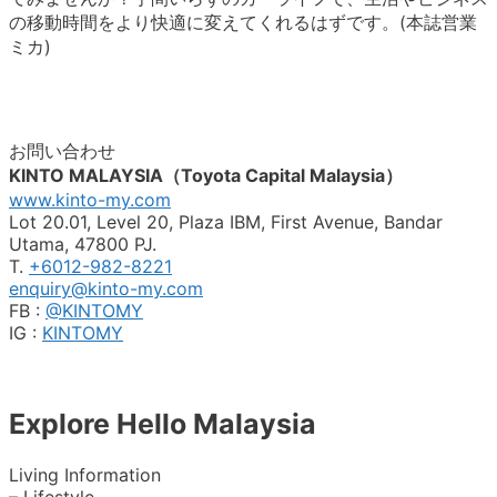
の移動時間をより快適に変えてくれるはずです。(本誌営業
ミカ)
お問い合わせ
KINTO MALAYSIA（Toyota Capital Malaysia）
www.kinto-my.com
Lot 20.01, Level 20, Plaza IBM, First Avenue, Bandar
Utama, 47800 PJ.
T.
+6012-982-8221
enquiry@kinto-my.com
FB :
@KINTOMY
IG :
KINTOMY
Explore Hello Malaysia
Living Information
– Lifestyle