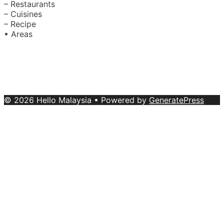
– Restaurants
– Cuisines
– Recipe
• Areas
About Us
|
Advertise with Us
Copyright © 2020 Hello Malaysia
(‍199101013496/223808-K). All rights reserved.
Terms &
Conditions
© 2026 Hello Malaysia
• Powered by
GeneratePress