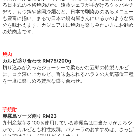
る日本式の本格焼肉の他、遠藤シェフが手がけるクッパやチ
ヂミ、もつ鍋や盛岡冷麺など、日本で馴染みのあるメニュー
も豊富に揃い、まるで日本の焼肉屋さんにいるかのような気
分を味わえます。カジュアルに焼肉を楽しみたい方にお勧め
の焼肉店です。
焼肉
カルビ盛り合わせ RM75/200g
切り込みが入ったジューシーで柔らかな五郎の特製カルビ
に、コク深い上カルビ、旨味あふれるハラミの人気部位三種
を一度に楽しめる贅沢な盛り合わせ。
芋焼酎
赤霧島ソーダ割り RM23
九州産紫芋を100％使用している赤霧島は口当たりがまろや
かで、カルビとも相性抜群。パノーラのおすすめは、さっぱ