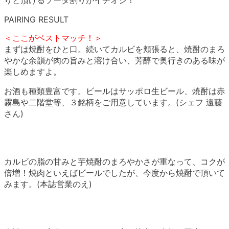
りと頂けるソーダ割りがイチオシ！
PAIRING RESULT
＜ここがベストマッチ！＞
まずは焼酎をひと口。続いてカルビを頬張ると、焼酎のまろ
やかな余韻が肉の旨みと溶け合い、芳醇で奥行きのある味が
楽しめますよ。
お酒も種類豊富です。ビールはサッポロ生ビール、焼酎は赤
霧島や二階堂等、３銘柄をご用意しています。(シェフ 遠藤
さん)
カルビの脂の甘みと芋焼酎のまろやかさが重なって、コクが
倍増！焼肉といえばビールでしたが、今度から焼酎で頂いて
みます。(本誌営業のえ)