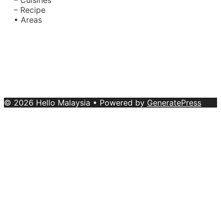
– Cuisines
– Recipe
• Areas
About Us
|
Advertise with Us
Copyright © 2020 Hello Malaysia
(‍199101013496/223808-K). All rights reserved.
Terms
& Conditions
© 2026 Hello Malaysia
• Powered by
GeneratePress