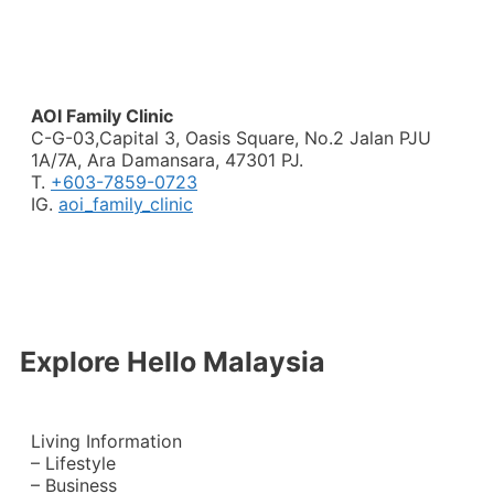
AOI Family Clinic
C-G-03,Capital 3, Oasis Square, No.2 Jalan PJU
1A/7A, Ara Damansara, 47301 PJ.
T.
+603-7859-0723
IG.
aoi_family_clinic
Explore Hello Malaysia
Living Information
– Lifestyle
– Business