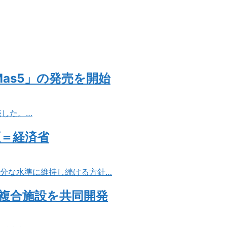
as5」の発売を開始
売した。…
証＝経済省
十分な水準に維持し続ける方針…
複合施設を共同開発