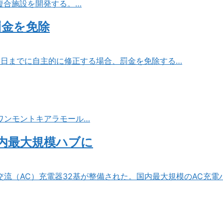
複合施設を開発する。…
罰金を免除
31日までに自主的に修正する場合、罰金を免除する…
ワンモントキアラモール…
国内最大規模ハブに
の交流（AC）充電器32基が整備された。国内最大規模のAC充