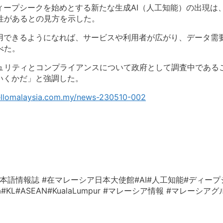
ィープシークを始めとする新たな生成AI（
人工知能）の出現は
性があるとの見方を示した。
用できるようになれば、
サービスや利用者が広がり、データ需
べた。
ュリティとコン
プライアンスについて政府として調査中である
いくかだ」と強調した。
hellomalaysia.com.my/news-230510-002
本語情報誌 #在マレーシア日本大使館#AI#
人工知能#ディープ
aysia#KL#ASEAN#KualaLumpur #マレーシア情報 #マレ