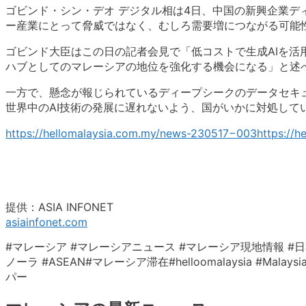
ゴビンド・シン・デオ デジタル相は4日、
中国の新興企業デ
ー産業にとって脅威ではなく、
むしろ需要増につながる可能
ゴビンド大臣はこの日の記者会見で「
低コストで生成AIを活
ハブとしてのマレーシアの地位を強化する機会になる
」と述
一方で、
懸念が報じられているディープシークのデータセキ
世界中のAI技術の発展に遅れないよう、
国がいかに対処して
https://hellomalaysia.com.my/news-230517−003https://
提供：ASIA INFONET
asiainfonet.com
#マレーシア #マレーシアニュース #マレーシア現地情報 #日
ノーラ #ASEAN#マレーシア滞在#helloomalaysia #Mal
パー