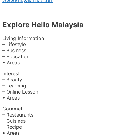
www.knkyakiniku.com
Explore Hello Malaysia
Living Information
– Lifestyle
– Business
– Education
• Areas
Interest
– Beauty
– Learning
– Online Lesson
• Areas
Gourmet
– Restaurants
– Cuisines
– Recipe
• Areas