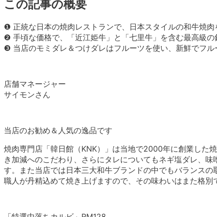
この記事の概要
❶ 正統な日本の焼肉レストランで、日本スタイルの和牛焼肉
❷ 手頃な価格で、「近江姫牛」と「七里牛」を含む最高級の
❸ 当店のモミダレ＆つけダレはフルーツを使い、新鮮でフル
店舗マネージャー
サイモンさん
当店のお勧め＆人気の逸品です
焼肉専門店「韓日館（KNK）」は当地で2000年に創業し
き加減へのこだわり、さらにタレについてもネギ塩ダレ、味
す。また当店では日本三大和牛ブランドの中でもバランスの
職人が丹精込めて焼き上げますので、その味わいはまた格別
「特選中落ちカルビ」RM128