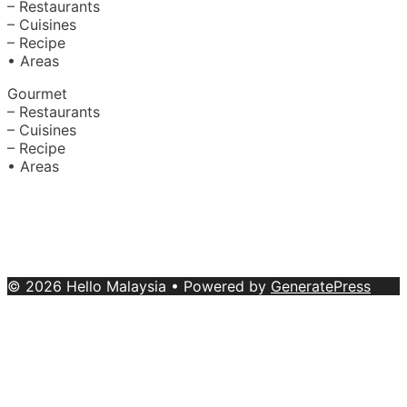
– Restaurants
– Cuisines
– Recipe
• Areas
Gourmet
– Restaurants
– Cuisines
– Recipe
• Areas
About Us
|
Advertise with Us
Copyright © 2020 Hello Malaysia
(‍199101013496/223808-K). All rights reserved.
Terms &
Conditions
© 2026 Hello Malaysia
• Powered by
GeneratePress