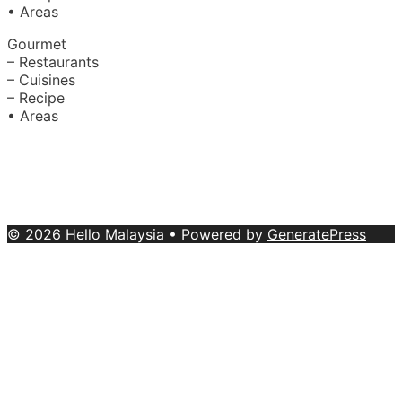
• Areas
Gourmet
– Restaurants
– Cuisines
– Recipe
• Areas
About Us
|
Advertise with Us
Copyright © 2020 Hello Malaysia
(‍199101013496/223808-K). All rights reserved.
Terms &
Conditions
© 2026 Hello Malaysia
• Powered by
GeneratePress