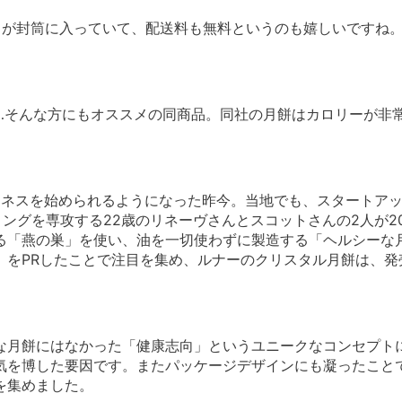
ドが封筒に入っていて、配送料も無料というのも嬉しいですね
…そんな方にもオススメの同商品。同社の月餅はカロリーが非
ジネスを始められるようになった昨今。当地でも、スタートア
ティングを専攻する22歳のリネーヴさんとスコットさんの2人が2
る「燕の巣」を使い、油を一切使わずに製造する「ヘルシーな
をPRしたことで注目を集め、ルナーのクリスタル月餅は、発売
な月餅にはなかった「健康志向」というユニークなコンセプト
気を博した要因です。またパッケージデザインにも凝ったこと
を集めました。