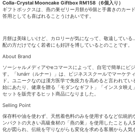
Colla-Crystal Mooncake Giftbox RM158（6個入り）
ギフトボックスは、燕の巣ゼリー月餅が6個と手書きのカー
答用としても喜ばれることうけあいです。
月餅は美味しいけど、カロリーが気になって、敬遠している
配の方だけでなく若者にも好評を博しているとのことです。
About Brand
ソーシャルメディアやeコマースによって、自宅で簡単にビ
す。「lunárr（ルナー）」は、ビジネススクールでマーケ
ド。ユニークなのは漢方医学で免疫力を高めると言われてい
始にあたり、健康を贈る「モダンなギフト」「インスタ映え」
セットを販売するヒット商品になりました。
Selling Point
保存料や油を使わず、天然着色料のみを使用するなど伝統的
ンパクトの大きい高級食材の「燕の巣」を使用したことも人
化が図られ、伝統を守りながらも変化を求める客層から人気