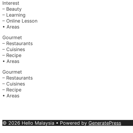
Interest
– Beauty
– Learning
– Online Lesson
• Areas
Gourmet
– Restaurants
– Cuisines
– Recipe
• Areas
Gourmet
– Restaurants
– Cuisines
– Recipe
• Areas
About Us
|
Advertise with Us
Copyright © 2020 Hello Malaysia (‍199101013496/223808-K
© 2026 Hello Malaysia
• Powered by
GeneratePress