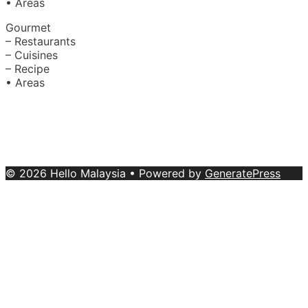
• Areas
Gourmet
– Restaurants
– Cuisines
– Recipe
• Areas
About Us
|
Advertise with Us
Copyright © 2020 Hello Malaysia
(‍199101013496/223808-K). All rights reserved.
Terms &
Conditions
© 2026 Hello Malaysia
• Powered by
GeneratePress