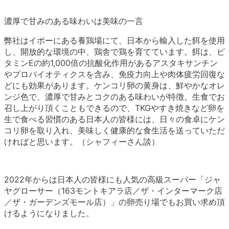
濃厚で甘みのある味わいは美味の一言
弊社はイポーにある養鶏場にて、日本から輸入した餌を使用
し、開放的な環境の中、鶏舎で鶏を育てています。餌は、ビ
タミンEの約1,000倍の抗酸化作用があるアスタキサンチン
やプロバイオティクスを含み、免疫力向上や肉体疲労回復な
どにも効果があります。ケンコリ卵の黄身は、鮮やかなオレ
ンジ色で、濃厚で甘みとコクのある味わいが特徴。生食でお
召し上がり頂くこともできるので、TKGやすき焼きなど卵を
生で食べる習慣のある日本人の皆様には、日々の食卓にケン
コリ卵を取り入れ、美味しく健康的な食生活を送っていただ
ければと思います。（シャフィーさん談）
2022年からは日本人の皆様にも人気の高級スーパー「ジャ
ヤグローサー（163モントキアラ店／ザ・インターマーク店
／ザ・ガーデンズモール店）」の卵売り場でもお買い求め頂
けるようになりました。