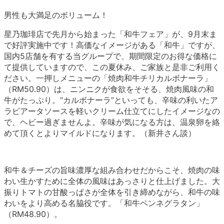
男性も大満足のボリューム！
星乃珈琲店で先月から始まった「和牛フェア」が、9月末ま
で好評実施中です！高価なイメージがある「和牛」ですが、
国内5店舗を有する当グループで、期間限定のお得な価格に
て提供していますので、この夏休み、ご家族と是非ご利用く
ださい。一押しメニューの「焼肉和牛チリカルボナーラ」
（RM50.90）は、ニンニクが食欲をそそる、焼肉風味の和
牛がたっぷり。“カルボナーラ”といっても、辛味の利いたア
ラビアータソースを軽いクリーム仕立てにしたイメージなの
で、ヘビー過ぎませんよ。辛味が気になる方は、温泉卵を絡
めて頂くとよりマイルドになります。（新井さん談）
和牛＆チーズの旨味濃厚な組み合わせだからこそ、焼肉の味
わい生かすために全体の風味はあっさりと仕上げました。大
振りトマトの甘酸っぱさが全体を引き締めながら、和牛の味
わいをより高める名脇役です。「和牛ペンネグラタン」
（RM48.90）。