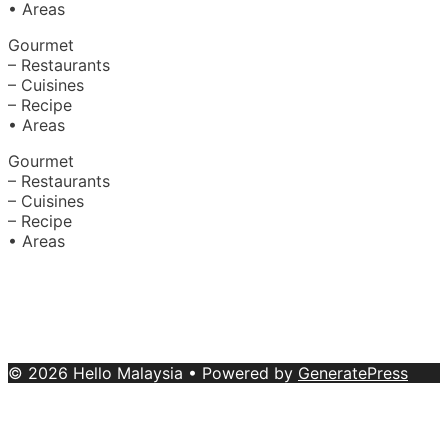
• Areas
Gourmet
– Restaurants
– Cuisines
– Recipe
• Areas
Gourmet
– Restaurants
– Cuisines
– Recipe
• Areas
About Us
|
Advertise with Us
Copyright © 2020 Hello Malaysia
(‍199101013496/223808-K). All rights reserved.
Terms &
Conditions
© 2026 Hello Malaysia
• Powered by
GeneratePress