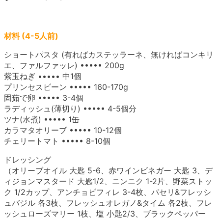
材料 (4-5人前)
ショートパスタ (有ればカステッラーネ、無ければコンキリ
エ、ファルファッレ) ••••• 200g
紫玉ねぎ ••••• 中1個
プリンセスビーン ••••• 160-170g
固茹で卵 ••••• 3-4個
ラディッシュ(薄切り) ••••• 4-5個分
ツナ(水煮) ••••• 1缶
カラマタオリーブ ••••• 10-12個
チェリートマト ••••• 8-10個
ドレッシング
（オリーブオイル 大匙 5-6、赤ワインビネガー 大匙 3、デ
ィジョンマスタード 大匙1/2、ニンニク 1-2片、野菜ストッ
ク 1/2カップ、アンチョビフィレ 3-4枚、パセリ&フレッシ
ュバジル 各3枝、フレッシュオレガノ&タイム 各2枝、フレ
ッシュローズマリー 1枝、塩 小匙2/3、ブラックペッパー