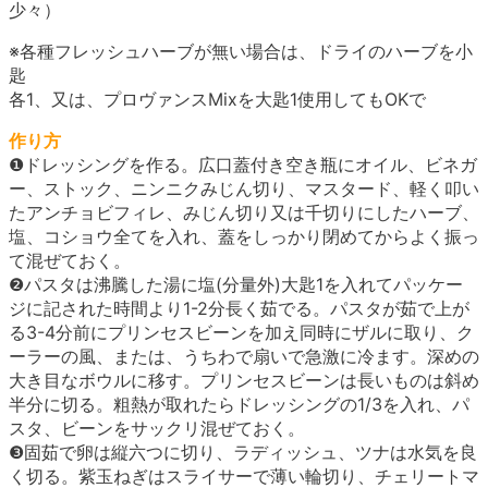
少々）
※各種フレッシュハーブが無い場合は、ドライのハーブを小
匙
各1、又は、プロヴァンスMixを大匙1使用してもOKで
作り方
❶ドレッシングを作る。広口蓋付き空き瓶にオイル、ビネガ
ー、ストック、ニンニクみじん切り、マスタード、軽く叩い
たアンチョビフィレ、みじん切り又は千切りにしたハーブ、
塩、コショウ全てを入れ、蓋をしっかり閉めてからよく振っ
て混ぜておく。
❷パスタは沸騰した湯に塩(分量外)大匙1を入れてパッケー
ジに記された時間より1-2分長く茹でる。パスタが茹で上が
る3-4分前にプリンセスビーンを加え同時にザルに取り、ク
ーラーの風、または、うちわで扇いで急激に冷ます。深めの
大き目なボウルに移す。プリンセスビーンは長いものは斜め
半分に切る。粗熱が取れたらドレッシングの1/3を入れ、パ
スタ、ビーンをサックリ混ぜておく。
❸固茹で卵は縦六つに切り、ラディッシュ、ツナは水気を良
く切る。紫玉ねぎはスライサーで薄い輪切り、チェリートマ