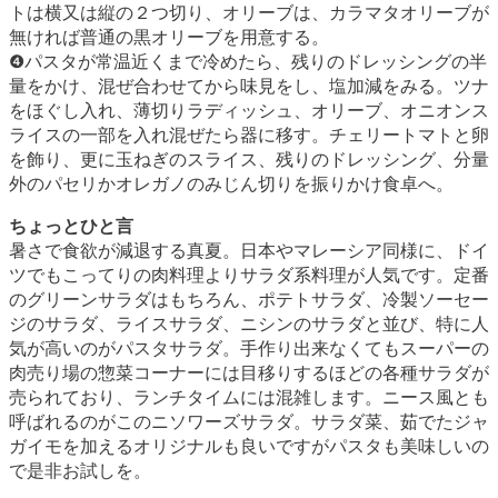
トは横又は縦の２つ切り、オリーブは、カラマタオリーブが
無ければ普通の黒オリーブを用意する。
❹パスタが常温近くまで冷めたら、残りのドレッシングの半
量をかけ、混ぜ合わせてから味見をし、塩加減をみる。ツナ
をほぐし入れ、薄切りラディッシュ、オリーブ、オニオンス
ライスの一部を入れ混ぜたら器に移す。チェリートマトと卵
を飾り、更に玉ねぎのスライス、残りのドレッシング、分量
外のパセリかオレガノのみじん切りを振りかけ食卓へ。
ちょっとひと言
暑さで食欲が減退する真夏。日本やマレーシア同様に、ドイ
ツでもこってりの肉料理よりサラダ系料理が人気です。定番
のグリーンサラダはもちろん、ポテトサラダ、冷製ソーセー
ジのサラダ、ライスサラダ、ニシンのサラダと並び、特に人
気が高いのがパスタサラダ。手作り出来なくてもスーパーの
肉売り場の惣菜コーナーには目移りするほどの各種サラダが
売られており、ランチタイムには混雑します。ニース風とも
呼ばれるのがこのニソワーズサラダ。サラダ菜、茹でたジャ
ガイモを加えるオリジナルも良いですがパスタも美味しいの
で是非お試しを。