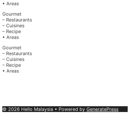
• Areas
Gourmet
– Restaurants
– Cuisines
– Recipe
• Areas
Gourmet
– Restaurants
– Cuisines
– Recipe
• Areas
About Us
|
Advertise with Us
Copyright © 2020 Hello Malaysia
(‍199101013496/223808-K). All rights reserved.
Terms &
Conditions
© 2026 Hello Malaysia
• Powered by
GeneratePress