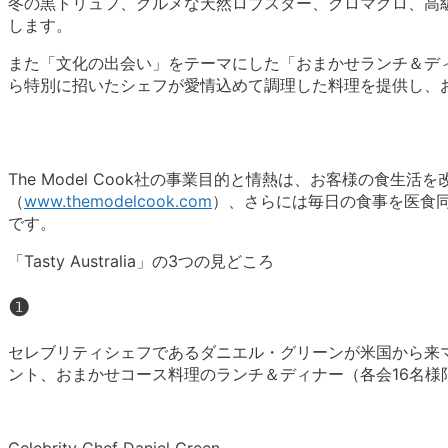
冬の黒トリュフ、グルメな天然ロブスター、クロマグロ、高
します。
また「文化の出会い」をテーマにした「おまかせランチ＆デ
ら特別に招いたシェフが愛情込めて調理した料理を提供し、
The Model Cook社の事業目的と情熱は、お客様の食
（
www.themodelcook.com
）、さらには毎日の食事を医食
です。
「Tasty Australia」の3つの見どころ
❶
セレブリティシェフであるダニエル・グリーンが米国から来マして
ント、おまかせコース料理のランチ＆ディナー（各会16名