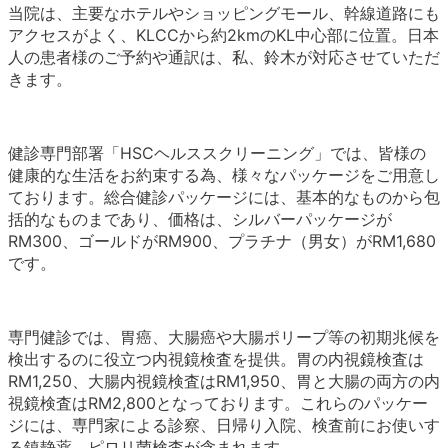
当院は、主要なホテルやショッピングモール、幹線道路にも
アクセスがよく、KLCCから約2kmのKL中心部に位置。日本
人の患者様のご予約や通訳は、私、鈴木が対応させていただ
きます。
健診専門部署「HSCヘルススクリーニング」では、皆様の
健康的な生活をお約束する為、様々なパッケージをご用意し
ております。総合健診パッケージには、基本的なものから包
括的なものまであり、価格は、シルバーパッケージが
RM300、ゴールドがRM900、プラチナ（男女）がRM1,680
です。
専門健診では、胃癌、大腸癌や大腸ポリープ等の初期兆候を
検出するのに役立つ内視鏡検査を提供。胃の内視鏡検査は
RM1,250、大腸内視鏡検査はRM1,950、胃と大腸の両方の内
視鏡検査はRM2,800となっております。これらのパッケー
ジには、専門家による診察、日帰り入院、検査前にお使いす
る鎮静薬、ピロリ菌検査が含まれます。