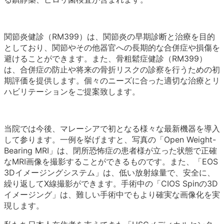
関節炎健診（RM399）は、関節炎の早期診断と治療を目的
としており、関節やその他器官への長期的な合併症や損傷を
避けることができます。また、骨粗鬆症健診（RM399）
は、合併症の防止や将来の骨折リスクの診察を行うための初
期評価を提供します。個々のニーズに合った適切な治療とリ
ハビリテーションをご提案致します。
当院では今後、マレーシアで初となる様々な最新機器を導入
して参ります。一例を挙げますと、写真の「Open Weight-
Bearing MRI」は、閉所恐怖症の患者様が立った状態で正確
なMRI画像を撮影することができるものです。また、「EOS
3Dイメージングシステム」は、低い放射線量で、安全に、
繰り返してX線撮影ができます。手術中の「CIOS Spinの3D
イメージング」は、難しい手術中でもより確実な画像化を実
現します。