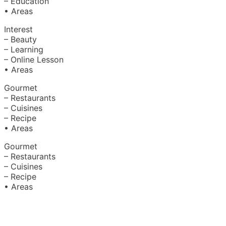
– Education
• Areas
Interest
– Beauty
– Learning
– Online Lesson
• Areas
Gourmet
– Restaurants
– Cuisines
– Recipe
• Areas
Gourmet
– Restaurants
– Cuisines
– Recipe
• Areas
About Us
|
Advertise with Us
Copyright © 2020 Hello Malaysia