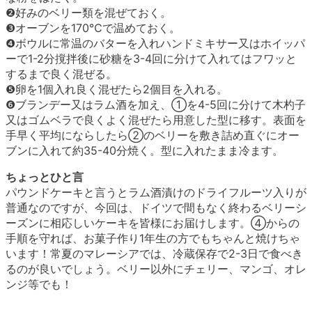
❷好みのベリー類を混ぜておく。
❸オーブンを170℃で温めておく。
❹ボウルに常温のバターを入れハンドミキサー又はホイッパ
ーで1-2分撹拌後に砂糖を3-4回に分けて入れてはフワッと
するまで良く混ぜる。
❺卵を1個入れ良く混ぜたら2個目を入れる。
❻ブランデー又はラム酒を加え、①を4-5回に分けて木杓子
又はゴムベラで良くよく混ぜたら用意した型に移す。表面を
手早く平均にならしたら②のベリーを敷き詰め直ぐにオー
ブンに入れて約35-40分焼く。型に入れたまま冷ます。
ちょっとひと言
パウンドケーキと言うとラム酒漬けのドライフルーツ入りが
普通なのですが、今回は、ドイツで間もなく終わるベリーシ
ーズンに相応しいケーキを皆様にお届けします。④からの
手順を守れば、お菓子作り1年生の方でもちゃんと焼けちゃ
います！常夏のマレーシアでは、冷蔵保存で2-3日で食べき
るのが良いでしょう。ベリー以外にチェリー、マンゴ、オレ
ンジ等でも！