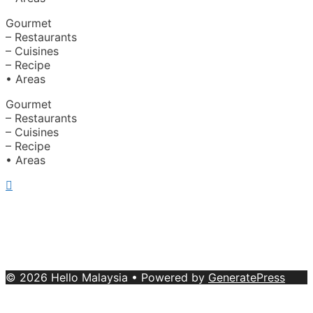
Gourmet
– Restaurants
– Cuisines
– Recipe
• Areas
Gourmet
– Restaurants
– Cuisines
– Recipe
• Areas
About Us
|
Advertise with Us
Copyright © 2020 Hello Malaysia
(‍199101013496/223808-K). All rights reserved.
Terms &
Conditions
© 2026 Hello Malaysia
• Powered by
GeneratePress