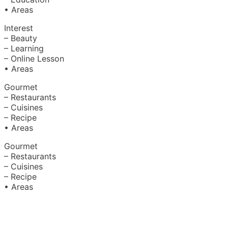
• Areas
Interest
– Beauty
– Learning
– Online Lesson
• Areas
Gourmet
– Restaurants
– Cuisines
– Recipe
• Areas
Gourmet
– Restaurants
– Cuisines
– Recipe
• Areas
About Us
|
Advertise with Us
Copyright © 2020 Hello Malaysia