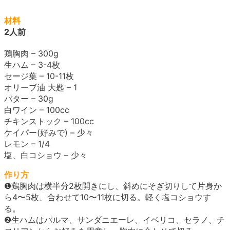
材料
2人前
鶏胸肉 – 300g
生ハム – 3-4枚
セージ葉 – 10-11枚
オリーブ油 大匙 – 1
バター – 30g
白ワイン – 100cc
チキンストック – 100cc
ケイパー(好みで) – 少々
レモン – 1/4
塩、白コショウ – 少々
作り方
❶鶏胸肉は横半分2枚開きにし、斜めにそぎ切りして片身か
ら4〜5枚、合わせて10〜11枚に切る。軽く塩コショウす
る。
❷生ハムはパルマ、サンダニエーレ、イベリコ、セラノ、チ