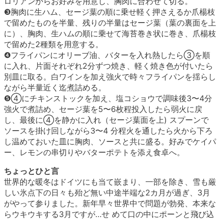
ロリアンからお好みを用意し、胸肉に合わせて切る。
❸胸肉に生ハム、セージ葉の順に乗せ軽く押さえるか爪楊枝
で留めたものを半量、残りの半量はセージ葉（葉の裏面を上
に）、胸肉、生ハムの順に乗せて海苔巻き状に巻き、爪楊枝
で留めた2種類を用意する。
❹フライパンにオリーブ油、バターを入れ熱したら③を順
に入れ、片面それぞれ2分ずつ焼き、軽く焼き色が付いたら
別皿に取る。白ワインを加え強火で時々フライパンを揺らし
ながら半量近く迄煮詰める。
❺④にチキンストックを加え、塩コショウで調味後3〜4分
強火で煮詰め、セージ葉を5〜6枚程投入したら弱火に戻
し、最後に④を静かに入れ（セージ葉面を上) スプーンで
ソースを掛け回しながら3〜4 分程火を通したら火から下ろ
し温めておいた皿に胸肉、ソースと共に盛る。好みでケイパ
ー、レモンの串切りやバターポテトを添え食卓へ。
ちょっとひと言
世界的な暖冬はドイツにも当て嵌まり、一部を除き、雪も厳
しい氷点下の日々も殆ど無い中途半端な2カ月が過ぎ、3月
がやって参りました。新年早々世界中で問題が勃発、本来な
らウキウキする3月ですが…せ めて口の中にポーンと飛び込