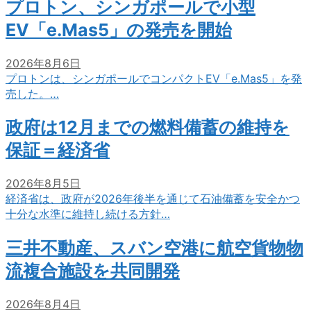
プロトン、シンガポールで小型
EV「e.Mas5」の発売を開始
2026年8月6日
プロトンは、シンガポールでコンパクトEV「e.Mas5」を発
売した。…
政府は12月までの燃料備蓄の維持を
保証＝経済省
2026年8月5日
経済省は、政府が2026年後半を通じて石油備蓄を安全かつ
十分な水準に維持し続ける方針…
三井不動産、スバン空港に航空貨物物
流複合施設を共同開発
2026年8月4日