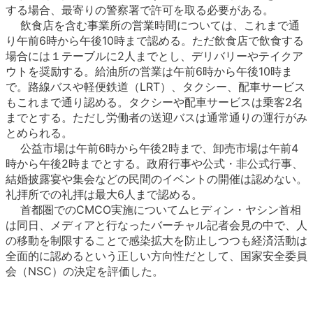
する場合、最寄りの警察署で許可を取る必要がある。
飲食店を含む事業所の営業時間については、これまで通
り午前6時から午後10時まで認める。ただ飲食店で飲食する
場合には１テーブルに2人までとし、デリバリーやテイクア
ウトを奨励する。給油所の営業は午前6時から午後10時ま
で。路線バスや軽便鉄道（LRT）、タクシー、配車サービス
もこれまで通り認める。タクシーや配車サービスは乗客2名
までとする。ただし労働者の送迎バスは通常通りの運行がみ
とめられる。
公益市場は午前6時から午後2時まで、卸売市場は午前4
時から午後2時までとする。政府行事や公式・非公式行事、
結婚披露宴や集会などの民間のイベントの開催は認めない。
礼拝所での礼拝は最大6人まで認める。
首都圏でのCMCO実施についてムヒディン・ヤシン首相
は同日、メディアと行なったバーチャル記者会見の中で、人
の移動を制限することで感染拡大を防止しつつも経済活動は
全面的に認めるという正しい方向性だとして、国家安全委員
会（NSC）の決定を評価した。