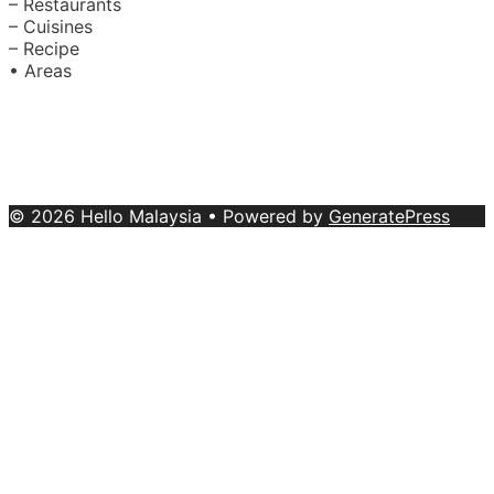
– Restaurants
– Cuisines
– Recipe
• Areas
About Us
|
Advertise with Us
Copyright © 2020 Hello Malaysia
(‍199101013496/223808-K). All rights reserved.
Terms &
Conditions
© 2026 Hello Malaysia
• Powered by
GeneratePress