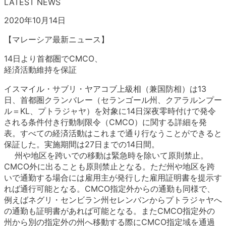
LATEST NEWS
2020年10月14日
【マレーシア最新ニュース】
14日より首都圏でCMCO、
経済活動維持を保証
イスマイル・サブリ・ヤアコブ上級相（兼国防相）は13
日、首都圏クランバレー（セランゴール州、クアラルンプー
ル＝KL、プトラジャヤ）を対象に14日深夜零時付けで発令
される条件付き行動制限令（CMCO）に関する詳細を発
表。すべての経済活動はこれまで通り行なうことができると
保証した。実施期間は27日までの14日間。
州や地区を跨いでの移動は緊急時を除いて原則禁止。
CMCO外に出ることも原則禁止となる。ただ州や地区を跨
いで通勤する場合には雇用主が発行した雇用証明書を提示す
れば通行可能となる。CMCO指定外からの通勤も同様で、
例えばネグリ・センビラン州セレンバンからプトラジャヤへ
の通勤も証明書があれば可能となる。またCMCO指定外の
州から別の指定外の州へ移動する際にCMCO指定域を通過