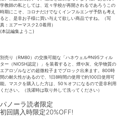
学教師の私としては、近々学校が再開されるであろうこの
時期にこそ、コロナだけでなくインフルエンザ予防も考え
ると、是非お子様に買い与えて欲しい商品ですね。（写
真：エアーマスク2.0着用）
(本誌編集ようこ)
別売り（RM80）の交換可能な「ハネウェル®N95フィル
ター（NIOSH認定）」を装着すると、煙や灰、化学物質の
エアロゾルなどの超微粒子までブロック出来ます。800時
間の耐久性があるので、1日8時間の使用で約100日使用可
能。マスクを購入した方は、50％オフになるので是非利用
ください。（洗濯時は取り外して洗ってください）
パノーラ読者限定
初回購入時限定20%OFF!