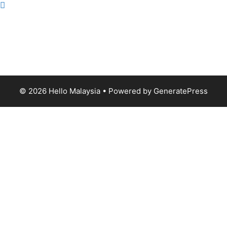
About Us
|
Advertise with Us
Copyright © 2020 Hello Malaysia
(‍199101013496/223808-K). All rights reserved.
Terms
& Conditions
© 2026 Hello Malaysia
• Powered by
GeneratePress