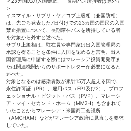
＜23カ国民の入国禁止、「長期パス所持者は除外」
＞
イスマイル・サブリ・ヤアコブ上級相（兼国防相）
は、先ごろ発表した7日付けでの23カ国の国民の入国
禁止措置について、長期滞在パスを所持している者
を対象から外すと述べた。
サブリ上級相は、駐在員や専門家は出入国管理局の
承認を得ることを条件に入国を認めると言明。出入
国管理局に申請する際にはマレーシア投資開発庁ま
たは関連機関からのサポートレターが必要になると
述べた。
対象となるのは感染者数が累計15万人超える国で、
永住許可証（PR）、雇用パス（EP1及び2）、プロフ
ェッショナル・ビジット・パス（PVP）、マレーシ
ア・マイ・セカンド・ホーム（MM2H）も含まれて
いたことからマレーシア・米国商工会議所
（AMCHAM）などがマレーシア政府に見直しを要求
していた。