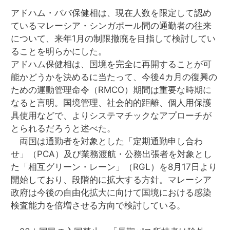
アドハム・ババ保健相は、現在人数を限定して認め
ているマレーシア・シンガポール間の通勤者の往来
について、来年1月の制限撤廃を目指して検討してい
ることを明らかにした。
アドハム保健相は、国境を完全に再開することが可
能かどうかを決めるに当たって、今後4カ月の復興の
ための運動管理命令（RMCO）期間は重要な時期に
なると言明。国境管理、社会的的距離、個人用保護
具使用などで、よりシステマチックなアプローチが
とられるだろうと述べた。
両国は通勤者を対象とした「定期通勤申し合わ
せ」（PCA）及び業務渡航・公務出張者を対象とし
た「相互グリーン・レーン」（RGL）を8月17日より
開始しており、段階的に拡大する方針。マレーシア
政府は今後の自由化拡大に向けて国境における感染
検査能力を倍増させる方向で検討している。