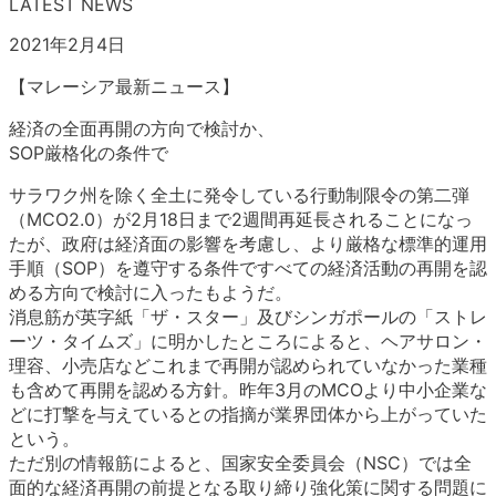
LATEST NEWS
2021年2月4日
【マレーシア最新ニュース】
経済の全面再開の方向で検討か、
SOP厳格化の条件で
サラワク州を除く全土に発令している行動制限令の第二弾
（MCO2.0）が2月18日まで2週間再延長されることになっ
たが、政府は経済面の影響を考慮し、より厳格な標準的運用
手順（SOP）を遵守する条件ですべての経済活動の再開を認
める方向で検討に入ったもようだ。
消息筋が英字紙「ザ・スター」及びシンガポールの「ストレ
ーツ・タイムズ」に明かしたところによると、ヘアサロン・
理容、小売店などこれまで再開が認められていなかった業種
も含めて再開を認める方針。昨年3月のMCOより中小企業な
どに打撃を与えているとの指摘が業界団体から上がっていた
という。
ただ別の情報筋によると、国家安全委員会（NSC）では全
面的な経済再開の前提となる取り締り強化策に関する問題に