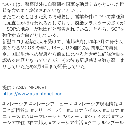
ついては、警察以外に自警団や国軍を動員するかといった問
題を含めまだ議論されていないという。
またこれらとはまた別の情報筋は、営業条件について業種別
に見直しが行なわれるとしており、感染クラスターの多くが
「SOPの弛み」が原因だと報告されていることから、SOPを
強化する方向だとしている。
新型コロナ感染拡大を受けて、連邦政府は昨年3月の発令以
来となるMCOを今年1月13日より2週間の期間限定で再発
令。国民生活への配慮から前回に比べると大幅に経済活動を
認める内容となっていたが、その後も新規感染者数が高止ま
りしていたため2月4日まで延長していた。
提供：ASIA INFONET
https://www.asiainfonet.com
#マレーシア #マレーシアニュース #マレーシア現地情報 #
日本語情報誌 #フリーペーパー #コロナウイルス #コロナ #
ニュース #ハローマレーシア #パノーラ #ジェイスポ #マレ
ーシア在住 #在マ邦人 #マレーシア生活 #クアラルンプール