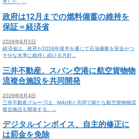
売した。…
政府は12月までの燃料備蓄の維持を
保証＝経済省
2026年8月5日
経済省は、政府が2026年後半を通じて石油備蓄を安全かつ
十分な水準に維持し続ける方針…
三井不動産、スバン空港に航空貨物物
流複合施設を共同開発
2026年8月4日
三井不動産グループは、MAHBと共同で新たな航空貨物物流
複合施設を開発する。…
デジタルインボイス、自主的修正に
は罰金を免除